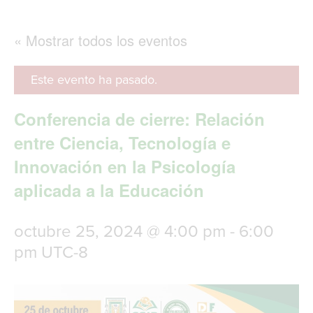
g
l
e
« Mostrar todos los eventos
n
a
v
Este evento ha pasado.
i
g
Conferencia de cierre: Relación
a
t
entre Ciencia, Tecnología e
i
Innovación en la Psicología
o
n
aplicada a la Educación
octubre 25, 2024 @ 4:00 pm
-
6:00
pm
UTC-8