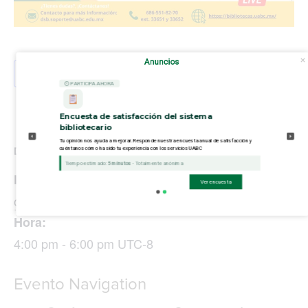
Anuncios
Añadir al calendario
⏲ PARTICIPA AHORA
Encuesta de satisfacción del sistema
bibliotecario
Tu opinión nos ayuda a mejorar. Responde nuestra encuesta anual de satisfacción y
cuéntanos cómo ha sido tu experiencia con los servicios UABC
DETALLES
Tiempo estimado:
5 minutos
- Totalmente anónima
Fecha:
Ver encuesta
octubre 25, 2024
Hora:
4:00 pm - 6:00 pm
UTC-8
Evento Navigation