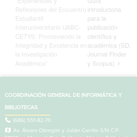
“Experiencias y
Guía
Reflexiones del Encuentro
introductoria
Estudiantil
para la
Interuniversitario UABC-
publicación
CETYS: Promoviendo la
científica y
Integridad y Excelencia en
académica (SD,
la Investigación
Journal Finder
Académica”
y Scopus)
COORDINACIÓN GENERAL DE INFORMÁTICA Y
BIBLIOTECAS
(686) 551-82-70
Av. Álvaro Obregón y Julián Carrillo S/N C.P.