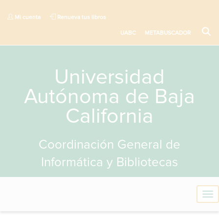
Mi cuenta
Renueva tus libros
UABC
METABUSCADOR
Universidad
Autónoma de Baja
California
Coordinación General de
Informática y Bibliotecas
T
o
g