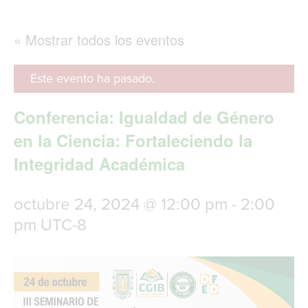
g
l
e
« Mostrar todos los eventos
n
a
v
Este evento ha pasado.
i
g
Conferencia: Igualdad de Género
a
t
en la Ciencia: Fortaleciendo la
i
Integridad Académica
o
n
octubre 24, 2024 @ 12:00 pm
-
2:00
pm
UTC-8