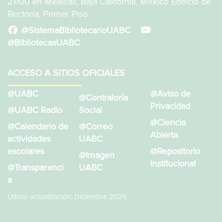
21100 en Mexicali, Baja California, México Edificio de
Rectoría, Primer Piso.
@SistemaBibliotecarioUABC
@BibliotecasUABC
ACCESO A SITIOS OFICIALES
@UABC
@Aviso de
@Contraloría
Privacidad
@UABC Radio
Social
@Ciencia
@Calendario de
@Correo
Abierta
actividades
UABC
escolares
@Repositorio
@Imagen
Institucional
@Transparenci
UABC
a
Última actualización: Diciembre 2025