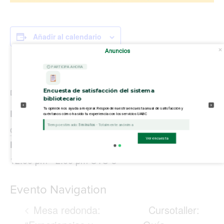
Añadir al calendario
Anuncios
⏲ PARTICIPA AHORA
Encuesta de satisfacción del sistema
DETALLES
bibliotecario
Tu opinión nos ayuda a mejorar. Responde nuestra encuesta anual de satisfacción y
Fecha:
cuéntanos cómo ha sido tu experiencia con los servicios UABC
Tiempo estimado:
5 minutos
- Totalmente anónima
octubre 24, 2024
Ver encuesta
Hora:
12:00 pm - 2:00 pm
UTC-8
Evento Navigation
Mesa redonda:
Cursotaller: