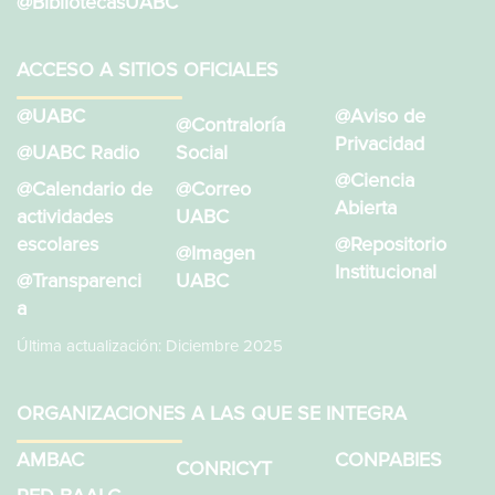
@BibliotecasUABC
ACCESO A SITIOS OFICIALES
@UABC
@Aviso de
@Contraloría
Privacidad
@UABC Radio
Social
@Ciencia
@Calendario de
@Correo
Abierta
actividades
UABC
escolares
@Repositorio
@Imagen
Institucional
@Transparenci
UABC
a
Última actualización: Diciembre 2025
ORGANIZACIONES A LAS QUE SE INTEGRA
AMBAC
CONPABIES
CONRICYT