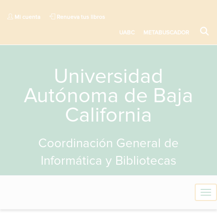
Mi cuenta
Renueva tus libros
UABC
METABUSCADOR
Universidad
Autónoma de Baja
California
Coordinación General de
Informática y Bibliotecas
T
o
g