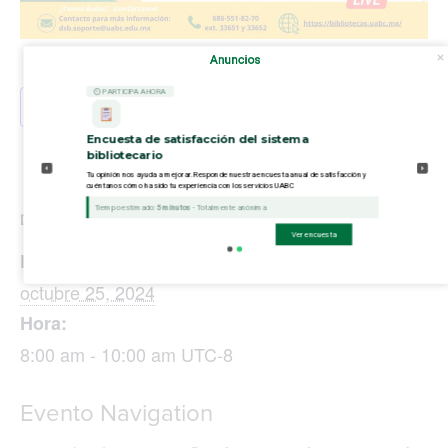
Anuncios
⏲ PARTICIPA AHORA
Añadir al calendario
Encuesta de satisfacción del sistema
bibliotecario
Tu opinión nos ayuda a mejorar. Responde nuestra encuesta anual de satisfacción y
cuéntanos cómo ha sido tu experiencia con los servicios UABC
Tiempo estimado:
5 minutos
- Totalmente anónima
DETALLES
Ver encuesta
Fecha:
octubre 25, 2024
Hora:
8:00 am - 10:00 am
UTC-8
Evento Navigation