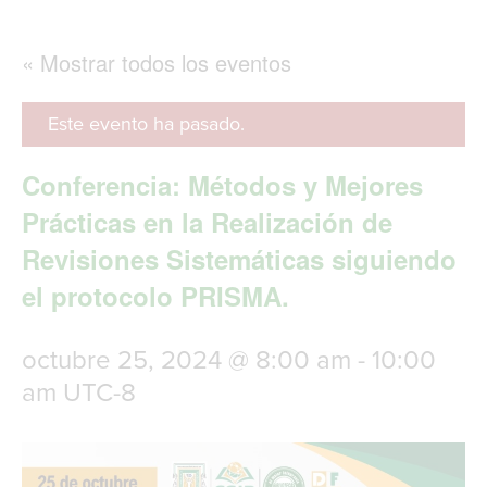
g
l
e
« Mostrar todos los eventos
n
a
v
Este evento ha pasado.
i
g
Conferencia: Métodos y Mejores
a
t
Prácticas en la Realización de
i
Revisiones Sistemáticas siguiendo
o
n
el protocolo PRISMA.
octubre 25, 2024 @ 8:00 am
-
10:00
am
UTC-8