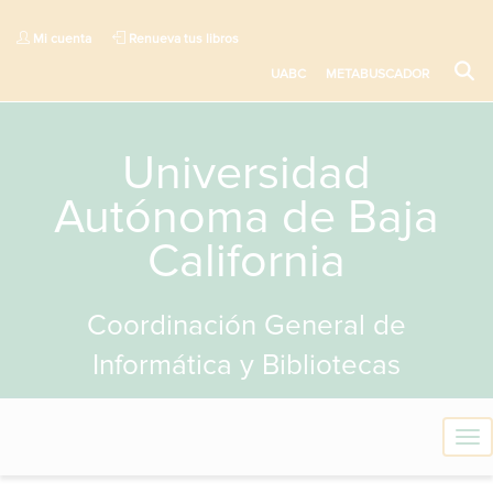
Mi cuenta
Renueva tus libros
UABC
METABUSCADOR
Universidad
Autónoma de Baja
California
Coordinación General de
Informática y Bibliotecas
T
o
g