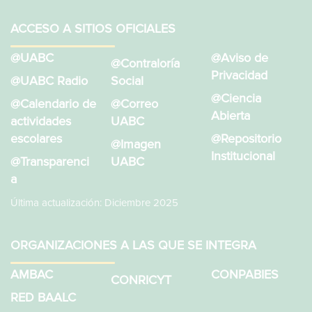
ACCESO A SITIOS OFICIALES
@UABC
@Aviso de
@Contraloría
Privacidad
@UABC Radio
Social
@Ciencia
@Calendario de
@Correo
Abierta
actividades
UABC
escolares
@Repositorio
@Imagen
Institucional
@Transparenci
UABC
a
Última actualización: Diciembre 2025
ORGANIZACIONES A LAS QUE SE INTEGRA
AMBAC
CONPABIES
CONRICYT
RED BAALC