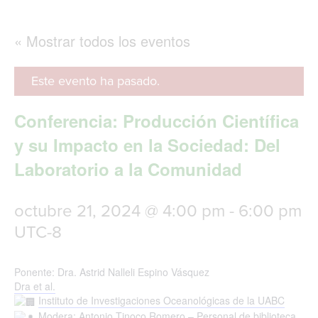
g
l
e
« Mostrar todos los eventos
n
a
v
Este evento ha pasado.
i
g
Conferencia: Producción Científica
a
t
y su Impacto en la Sociedad: Del
i
Laboratorio a la Comunidad
o
n
octubre 21, 2024 @ 4:00 pm
-
6:00 pm
UTC-8
Ponente: Dra. Astrid Nalleli Espino Vásquez
Dra et al.
Instituto de Investigaciones Oceanológicas de la UABC
Modera: Antonio Tinoco Romero – Personal de biblioteca