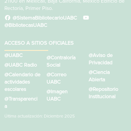
21100 en Mexicali, Baja California, México Edificio de
Rectoría, Primer Piso.
@SistemaBibliotecarioUABC
@BibliotecasUABC
ACCESO A SITIOS OFICIALES
@UABC
@Aviso de
@Contraloría
Privacidad
@UABC Radio
Social
@Ciencia
@Calendario de
@Correo
Abierta
actividades
UABC
escolares
@Repositorio
@Imagen
Institucional
@Transparenci
UABC
a
Última actualización: Diciembre 2025