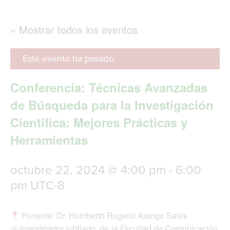
g
l
e
« Mostrar todos los eventos
n
a
v
Este evento ha pasado.
i
g
Conferencia: Técnicas Avanzadas
a
t
de Búsqueda para la Investigación
i
Científica: Mejores Prácticas y
o
n
Herramientas
octubre 22, 2024 @ 4:00 pm
-
6:00
pm
UTC-8
Ponente: Dr. Humberto Rogelio Arango Sales
Investigador jubilado, de la Facultad de Comunicación,