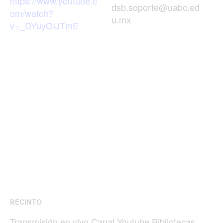
https://www.youtube.c
dsb.soporte@uabc.ed
om/watch?
u.mx
v=_DYuyOIJTmE
RECINTO
Transmisión en vivo Canal Youtube Bibliotecas