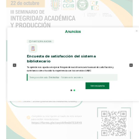
Anuncios
⏲ PARTICIPA AHORA
Encuesta de satisfacción del sistema
bibliotecario
Tu opinión nos ayuda a mejorar. Responde nuestra encuesta anual de satisfacción y
cuéntanos cómo ha sido tu experiencia con los servicios UABC
Tiempo estimado:
5 minutos
- Totalmente anónima
Ver encuesta