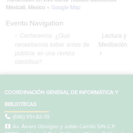
Mexicali
,
Mexico
+ Google Map
Evento Navigation
Conferencia: ¿Qué
Lectura y
necesitamos saber antes de
Meditación
publicar en una revista
científica?
COORDINACIÓN GENERAL DE INFORMÁTICA Y
BIBLIOTECAS
(686) 551-82-70
Av. Álvaro Obregón y Julián Carrillo S/N C.P.