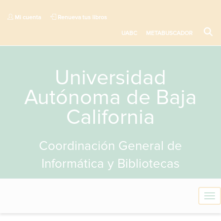
Mi cuenta
Renueva tus libros
UABC
METABUSCADOR
Universidad
Autónoma de Baja
California
Coordinación General de
Informática y Bibliotecas
T
o
g