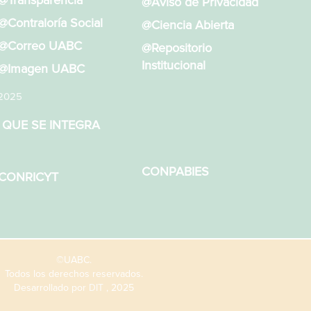
@Transparencia
@Aviso de Privacidad
@Contraloría Social
@Ciencia Abierta
@Correo UABC
@Repositorio
Institucional
@Imagen UABC
 2025
 QUE SE INTEGRA
CONPABIES
CONRICYT
©UABC.
Todos los derechos reservados.
Desarrollado por
DIT
, 2025