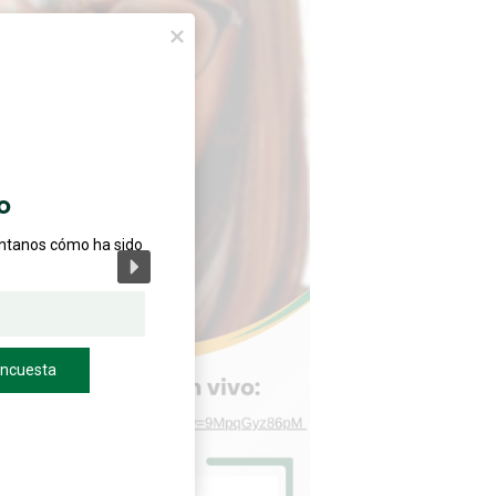
o
éntanos cómo ha sido
encuesta