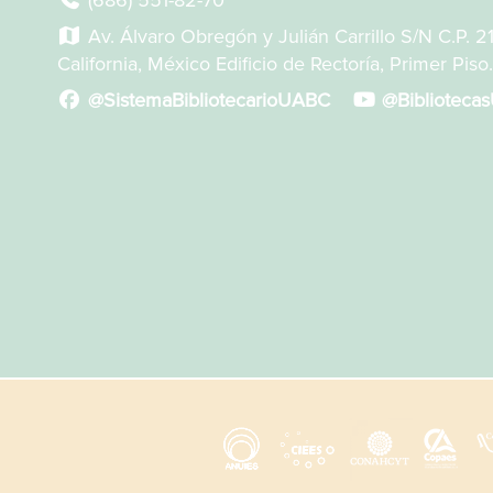
(686) 551-82-70
Av. Álvaro Obregón y Julián Carrillo S/N C.P. 2
California, México Edificio de Rectoría, Primer Piso.
@SistemaBibliotecarioUABC
@Biblioteca