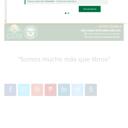
Tiempo estimado:
5 minutos
- Totalmente anónima
Ver encuesta
"Somos mucho más que libros"