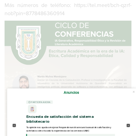
Más números de teléfono: https://tel.meet/bch-qzrf-
nob?pin=8778486360914
Anuncios
⏲ PARTICIPA AHORA
Encuesta de satisfacción del sistema
bibliotecario
Tu opinión nos ayuda a mejorar. Responde nuestra encuesta anual de satisfacción y
cuéntanos cómo ha sido tu experiencia con los servicios UABC