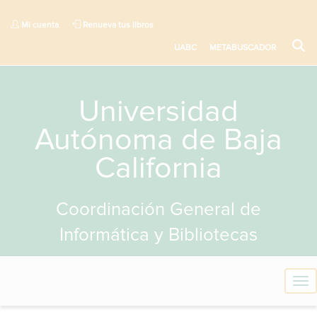
Mi cuenta
Renueva tus libros
UABC
METABUSCADOR
Universidad
Autónoma de Baja
California
Coordinación General de
Informática y Bibliotecas
T
o
g