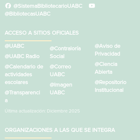
@SistemaBibliotecarioUABC
@BibliotecasUABC
ACCESO A SITIOS OFICIALES
@UABC
@Aviso de
@Contraloría
Privacidad
@UABC Radio
Social
@Ciencia
@Calendario de
@Correo
Abierta
actividades
UABC
escolares
@Repositorio
@Imagen
Institucional
@Transparenci
UABC
a
Última actualización: Diciembre 2025
ORGANIZACIONES A LAS QUE SE INTEGRA