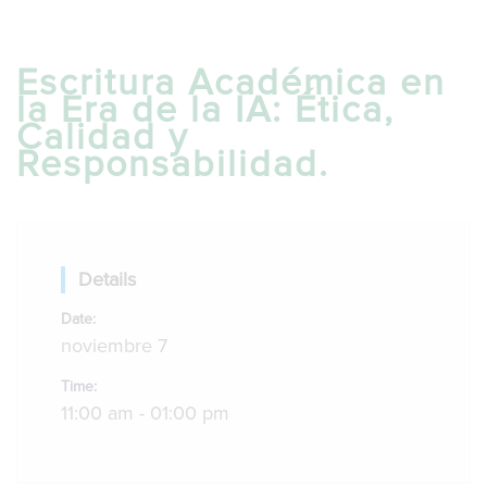
g
l
e
Escritura Académica en
n
la Era de la IA: Ética,
a
v
Calidad y
i
Responsabilidad.
g
a
t
i
o
n
Details
Date:
noviembre 7
Time:
11:00 am - 01:00 pm