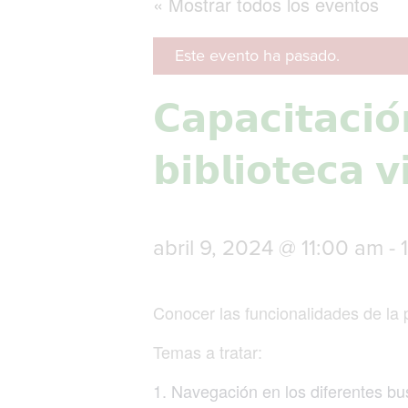
« Mostrar todos los eventos
Este evento ha pasado.
𝗖𝗮𝗽𝗮𝗰𝗶𝘁𝗮𝗰𝗶𝗼
𝗯𝗶𝗯𝗹𝗶𝗼𝘁𝗲𝗰𝗮 𝘃
abril 9, 2024 @ 11:00 am
-
Conocer las funcionalidades de la 
Temas a tratar:
Navegación en los diferentes bu