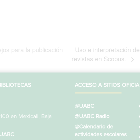
jos para la publicación
Uso e interpretación de
revistas en Scopus.
IBLIOTECAS
ACCESO A SITIOS OFICIA
@UABC
1100 en Mexicali, Baja
@UABC Radio
@Calendario de
sUABC
actividades escolares