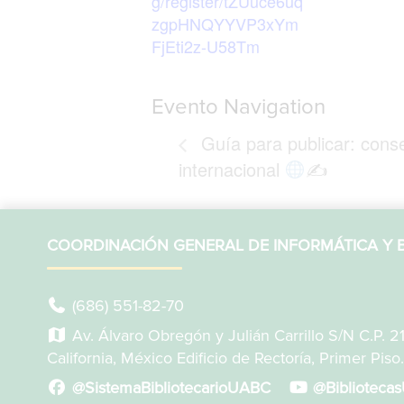
g/register/tZUuce6uq
zgpHNQYYVP3xYm
FjEti2z-U58Tm
Evento Navigation
Guía para publicar: conse
internacional
✍
COORDINACIÓN GENERAL DE INFORMÁTICA Y B
(686) 551-82-70
Av. Álvaro Obregón y Julián Carrillo S/N C.P. 2
California, México Edificio de Rectoría, Primer Piso.
@SistemaBibliotecarioUABC
@Biblioteca