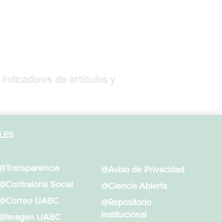
 indicadores de artículos y
LES
@Transparencia
@Aviso de Privacidad
@Contraloría Social
@Ciencia Abierta
@Correo UABC
@Repositorio
Institucional
@Imagen UABC