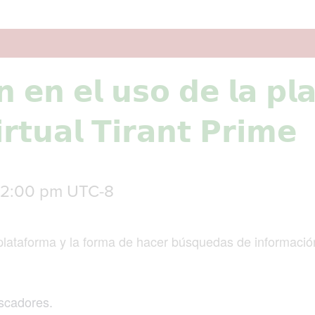
́𝗻 𝗲𝗻 𝗲𝗹 𝘂𝘀𝗼 𝗱𝗲 𝗹𝗮 𝗽𝗹
𝗶𝗿𝘁𝘂𝗮𝗹 𝗧𝗶𝗿𝗮𝗻𝘁 𝗣𝗿𝗶𝗺𝗲
12:00 pm
UTC-8
plataforma y la forma de hacer búsquedas de informació
scadores.