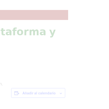
𝗮𝘁𝗮𝗳𝗼𝗿𝗺𝗮 𝘆
n.
Añadir al calendario