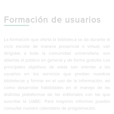
g
l
e
Formación de usuarios
n
a
v
i
g
La formación que oferta la biblioteca se da durante el
a
ciclo escolar de manera presencial o virtual, van
t
dirigidas a toda la comunidad universitaria, son
i
o
abiertas al público en general y de forma gratuita. Los
n
principales objetivos de estas son orientar a los
usuarios en los servicios que prestan nuestras
bibliotecas y formar en el uso de la información, así
como desarrollar habilidades en el manejo de las
distintas plataformas de las editoriales con las que
suscribe la UABC. Para mayores informes puedes
consultar nuestro calendario de programación.