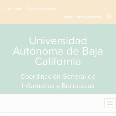
Mi cuenta
Renueva tus libros
UABC
METABUSCADOR
Universidad
Autónoma de Baja
California
Coordinación General de
Informática y Bibliotecas
T
o
g