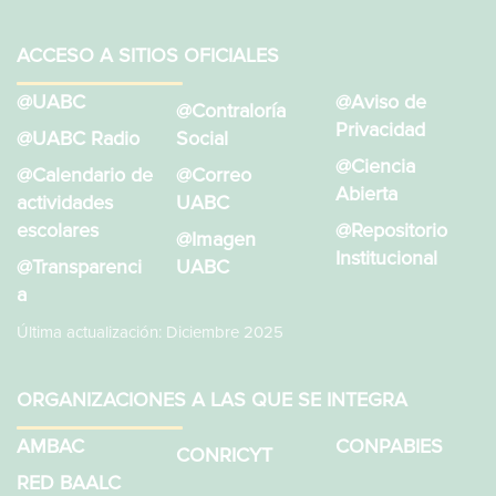
ACCESO A SITIOS OFICIALES
@UABC
@Aviso de
@Contraloría
Privacidad
@UABC Radio
Social
@Ciencia
@Calendario de
@Correo
Abierta
actividades
UABC
escolares
@Repositorio
@Imagen
Institucional
@Transparenci
UABC
a
Última actualización: Diciembre 2025
ORGANIZACIONES A LAS QUE SE INTEGRA
AMBAC
CONPABIES
CONRICYT
RED BAALC