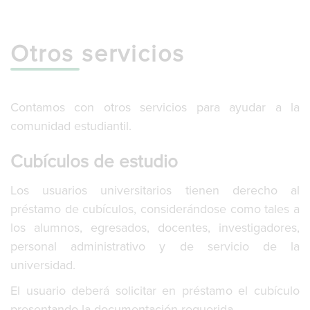
g
l
e
Otros servicios
n
a
v
i
g
Contamos con otros servicios para ayudar a la
a
comunidad estudiantil.
t
i
Cubículos de estudio
o
n
Los usuarios universitarios tienen derecho al
préstamo de cubículos, considerándose como tales a
los alumnos, egresados, docentes, investigadores,
personal administrativo y de servicio de la
universidad.
El usuario deberá solicitar en préstamo el cubículo
presentando la documentación requerida.