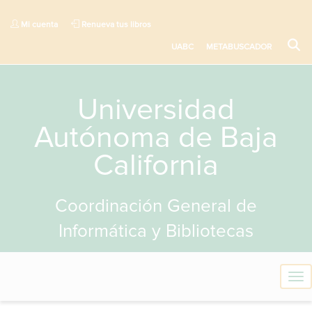
Mi cuenta
Renueva tus libros
UABC
METABUSCADOR
Universidad
Autónoma de Baja
California
Coordinación General de
Informática y Bibliotecas
T
o
g