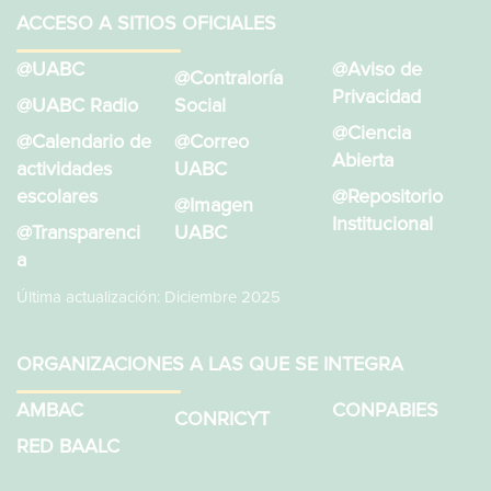
ACCESO A SITIOS OFICIALES
@UABC
@Aviso de
@Contraloría
Privacidad
@UABC Radio
Social
@Ciencia
@Calendario de
@Correo
Abierta
actividades
UABC
escolares
@Repositorio
@Imagen
Institucional
@Transparenci
UABC
a
Última actualización: Diciembre 2025
ORGANIZACIONES A LAS QUE SE INTEGRA
AMBAC
CONPABIES
CONRICYT
RED BAALC