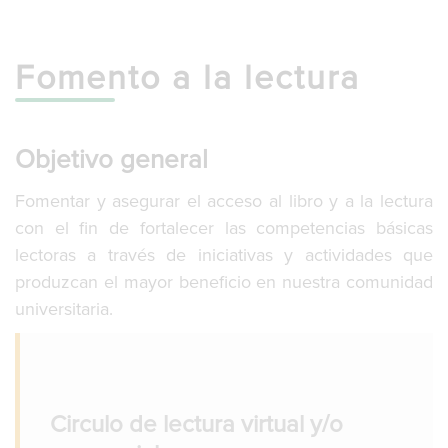
g
l
e
Fomento a la lectura
n
a
v
i
g
Objetivo general
a
t
Fomentar y asegurar el acceso al libro y a la lectura
i
con el fin de fortalecer las competencias básicas
o
n
lectoras a través de iniciativas y actividades que
produzcan el mayor beneficio en nuestra comunidad
universitaria.
Circulo de lectura virtual y/o