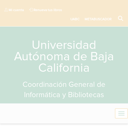
Mi cuenta
Renueva tus libros
UABC
METABUSCADOR
Universidad
Autónoma de Baja
California
Coordinación General de
Informática y Bibliotecas
T
o
g