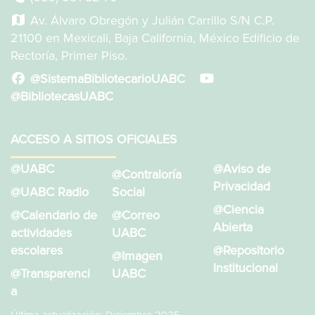
Av. Álvaro Obregón y Julián Carrillo S/N C.P.
21100 en Mexicali, Baja California, México Edificio de
Rectoría, Primer Piso.
@SistemaBibliotecarioUABC
@BibliotecasUABC
ACCESO A SITIOS OFICIALES
@UABC
@Aviso de
@Contraloría
Privacidad
@UABC Radio
Social
@Ciencia
@Calendario de
@Correo
Abierta
actividades
UABC
escolares
@Repositorio
@Imagen
Institucional
@Transparenci
UABC
a