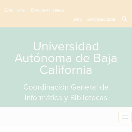
Mi cuenta
Renueva tus libros
UABC
METABUSCADOR
Universidad
Autónoma de Baja
California
Coordinación General de
Informática y Bibliotecas
T
o
g