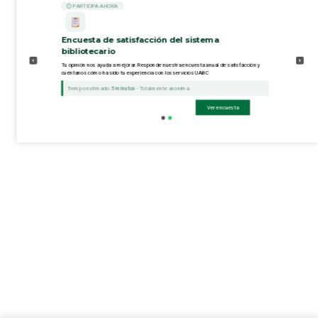
⏲ PARTICIPA AHORA
Encuesta de satisfacción del sistema
bibliotecario
Tu opinión nos ayuda a mejorar. Responde nuestra encuesta anual de satisfacción y
cuéntanos cómo ha sido tu experiencia con los servicios UABC
Tiempo estimado:
5 minutos
- Totalmente anónima
Ver encuesta