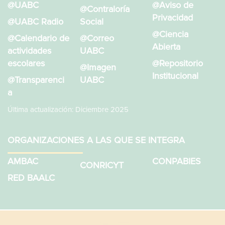
@UABC
@Aviso de
@Contraloría
Privacidad
@UABC Radio
Social
@Ciencia
@Calendario de
@Correo
Abierta
actividades
UABC
escolares
@Repositorio
@Imagen
Institucional
@Transparenci
UABC
a
Última actualización: Diciembre 2025
ORGANIZACIONES A LAS QUE SE INTEGRA
AMBAC
CONPABIES
CONRICYT
RED BAALC