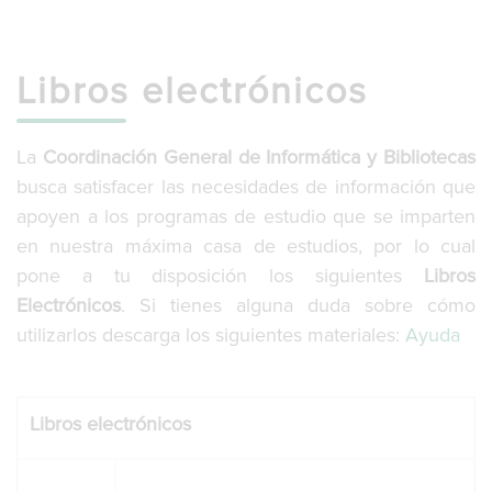
g
l
e
n
Libros electrónicos
a
v
i
La
Coordinación General de Informática y Bibliotecas
g
busca satisfacer las necesidades de información que
a
t
apoyen a los programas de estudio que se imparten
i
en nuestra máxima casa de estudios, por lo cual
o
pone a tu disposición los siguientes
Libros
n
Electrónicos
. Si tienes alguna duda sobre cómo
utilizarlos descarga los siguientes materiales:
Ayuda
Libros electrónicos