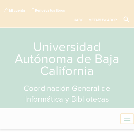
Mi cuenta
Renueva tus libros
UABC
METABUSCADOR
Universidad
Autónoma de Baja
California
Coordinación General de
Informática y Bibliotecas
T
o
g