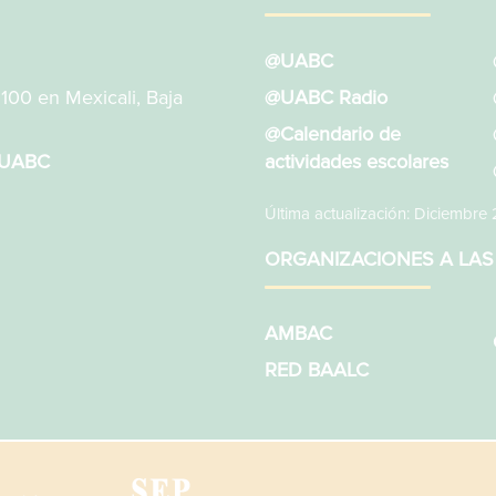
@UABC
1100 en Mexicali, Baja
@UABC Radio
@Calendario de
sUABC
actividades escolares
Última actualización: Diciembre
ORGANIZACIONES A LAS
AMBAC
RED BAALC