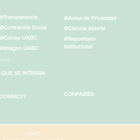
@Transparencia
@Aviso de Privacidad
@Contraloría Social
@Ciencia Abierta
@Correo UABC
@Repositorio
Institucional
@Imagen UABC
 2025
 QUE SE INTEGRA
CONPABIES
CONRICYT
©UABC.