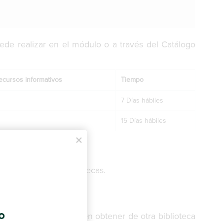
ede realizar en el módulo o a través del Catálogo
ecursos informativos
Tiempo
7 Días hábiles
15 Días hábiles
ue disponen las bibliotecas.
o
io, el proceso consiste en obtener de otra biblioteca