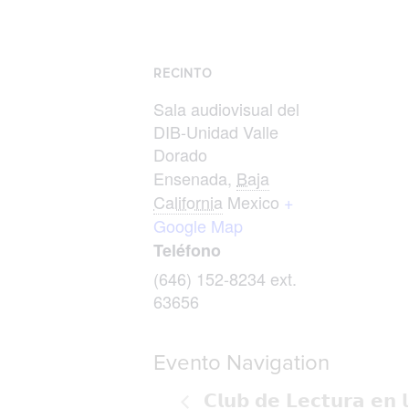
RECINTO
Sala audiovisual del
DIB-Unidad Valle
Dorado
Ensenada
,
Baja
California
Mexico
+
Google Map
Teléfono
(646) 152-8234 ext.
63656
Evento Navigation
𝗖𝗹𝘂𝗯 𝗱𝗲 𝗟𝗲𝗰𝘁𝘂𝗿𝗮 𝗲𝗻 