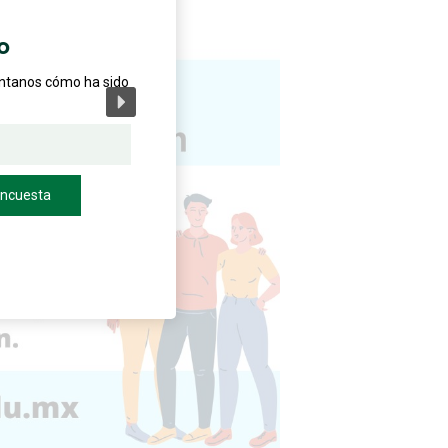
o
éntanos cómo ha sido
encuesta