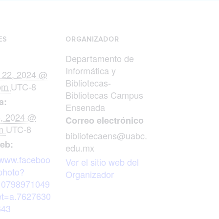
ES
ORGANIZADOR
Departamento de
Informática y
o 22, 2024 @
Bibliotecas-
 pm
UTC-8
Bibliotecas Campus
a:
Ensenada
8, 2024 @
Correo electrónico
pm
UTC-8
bibliotecaens@uabc.
web:
edu.mx
//www.faceboo
Ver el sitio web del
photo?
Organizador
10798971049
t=a.7627630
643