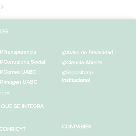
LES
@Transparencia
@Aviso de Privacidad
@Contraloría Social
@Ciencia Abierta
@Correo UABC
@Repositorio
Institucional
@Imagen UABC
 2025
 QUE SE INTEGRA
CONPABIES
CONRICYT