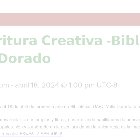
𝗶𝘁𝘂𝗿𝗮 𝗖𝗿𝗲𝗮𝘁𝗶𝘃𝗮 -𝗕𝗶𝗯𝗹
𝗗𝗼𝗿𝗮𝗱𝗼
 pm
-
abril 18, 2024 @ 1:00 pm
UTC-8
al 18 de abril del presente año en Bibliotecas UABC Valle Dorado te h
desarrollar textos propios y libres, desarrollando habilidades de pensam
rupales. Ven y sumérgete en la escritura donde la única regla es la ima
/forms.gle/JPKwP8TZtSBHnD5L8