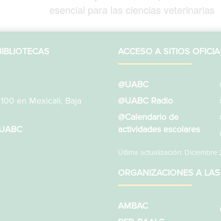
esencial para las ciencias veterinarias
IBLIOTECAS
ACCESO A SITIOS OFICIA
@UABC
1100 en Mexicali, Baja
@UABC Radio
@Calendario de
sUABC
actividades escolares
Última actualización: Diciembre
ORGANIZACIONES A LAS
AMBAC