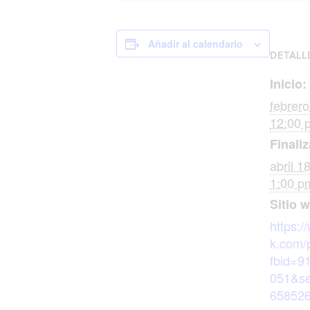
Añadir al calendario
DETALL
Inicio:
febrer
12:00
Finaliz
abril 1
1:00 
Sitio 
https:
k.com/
fbid=9
051&se
65852