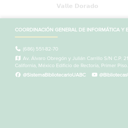
𝗩𝗮𝗹𝗹𝗲 𝗗𝗼𝗿𝗮𝗱𝗼
COORDINACIÓN GENERAL DE INFORMÁTICA Y B
(686) 551-82-70
Av. Álvaro Obregón y Julián Carrillo S/N C.P. 2
California, México Edificio de Rectoría, Primer Piso.
@SistemaBibliotecarioUABC
@Biblioteca