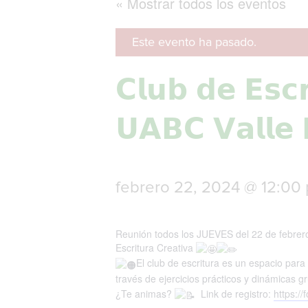
« Mostrar todos los eventos
Este evento ha pasado.
𝗖𝗹𝘂𝗯 𝗱𝗲 𝗘𝘀𝗰𝗿
𝗨𝗔𝗕𝗖 𝗩𝗮𝗹𝗹𝗲 
febrero 22, 2024 @ 12:00
Reunión todos los JUEVES del 22 de febrero 
Escritura Creativa
El club de escritura es un espacio para 
través de ejercicios prácticos y dinámicas g
¿Te animas?
Link de registro:
https:/