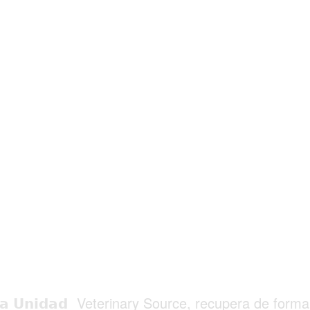
𝗮 𝗨𝗻𝗶𝗱𝗮𝗱
Veterinary Source, recupera de forma 