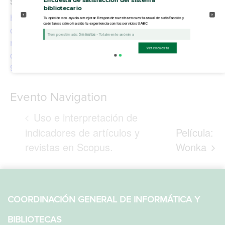
Sitio web:
Correo electrónico
bibliotecario
https://vc-
Tu opinión nos ayuda a mejorar. Responde nuestra encuesta anual de satisfacción y
dsb.soporte@uabc.ed
cuéntanos cómo ha sido tu experiencia con los servicios UABC
cudi.zoom.us/meeting/
u.mx
Tiempo estimado:
5 minutos
- Totalmente anónima
register/tZcqcOGoqzs
Ver encuesta
qGdVLDHJlBIUTr9fKv
9iOuC8E
Evento Navigation
Uso e interpretación de
indicadores de artículos y
Película:
revistas en Scopus.
Wonka
COORDINACIÓN GENERAL DE INFORMÁTICA Y
BIBLIOTECAS