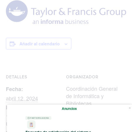
Añadir al calendario
DETALLES
ORGANIZADOR
Coordinación General
Fecha:
de Informática y
abril 12, 2024
Bibliotecas
Hora:
Anuncios
Teléfono
11:00 am - 12:30 pm
686- 5518-82-70 ext.
⏲ PARTICIPA AHORA
UTC-8
33652
Encuesta de satisfacción del sistema