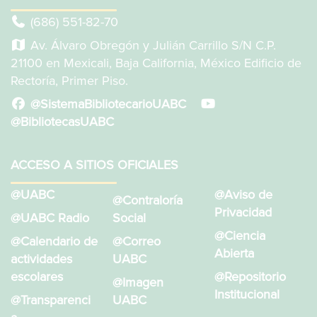
(686) 551-82-70
Av. Álvaro Obregón y Julián Carrillo S/N C.P.
21100 en Mexicali, Baja California, México Edificio de
Rectoría, Primer Piso.
@SistemaBibliotecarioUABC
@BibliotecasUABC
ACCESO A SITIOS OFICIALES
@UABC
@Aviso de
@Contraloría
Privacidad
@UABC Radio
Social
@Ciencia
@Calendario de
@Correo
Abierta
actividades
UABC
escolares
@Repositorio
@Imagen
Institucional
@Transparenci
UABC