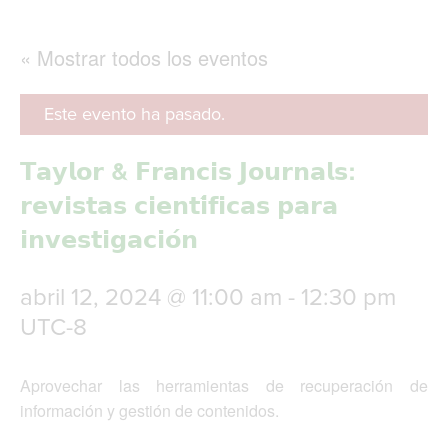
g
l
e
« Mostrar todos los eventos
n
a
v
Este evento ha pasado.
i
g
𝗧𝗮𝘆𝗹𝗼𝗿 & 𝗙𝗿𝗮𝗻𝗰𝗶𝘀 𝗝𝗼𝘂𝗿𝗻𝗮𝗹𝘀:
a
t
𝗿𝗲𝘃𝗶𝘀𝘁𝗮𝘀 𝗰𝗶𝗲𝗻𝘁𝗶́𝗳𝗶𝗰𝗮𝘀 𝗽𝗮𝗿𝗮
i
𝗶𝗻𝘃𝗲𝘀𝘁𝗶𝗴𝗮𝗰𝗶𝗼́𝗻
o
n
abril 12, 2024 @ 11:00 am
-
12:30 pm
UTC-8
Aprovechar las herramientas de recuperación de
información y gestión de contenidos.