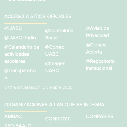
ACCESO A SITIOS OFICIALES
@UABC
@Aviso de
@Contraloría
Privacidad
@UABC Radio
Social
@Ciencia
@Calendario de
@Correo
Abierta
actividades
UABC
escolares
@Repositorio
@Imagen
Institucional
@Transparenci
UABC
a
Última actualización: Diciembre 2025
ORGANIZACIONES A LAS QUE SE INTEGRA
AMBAC
CONPABIES
CONRICYT
RED BAALC