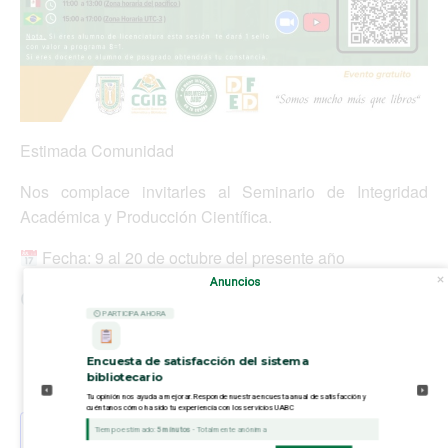
Estimada Comunidad
Nos complace invitarles al Seminario de Integridad
Académica y Producción Científica.
Fecha: 9 al 20 de octubre del presente año
Anuncios
Hora: Distintos horarios (
Consultar Cartelera
)
⏲ PARTICIPA AHORA
Lugar: Plataforma ZOOM y
Canal Youtube Bibliotecas
Encuesta de satisfacción del sistema
bibliotecario
Tu opinión nos ayuda a mejorar. Responde nuestra encuesta anual de satisfacción y
cuéntanos cómo ha sido tu experiencia con los servicios UABC
Añadir al calendario
Tiempo estimado:
5 minutos
- Totalmente anónima