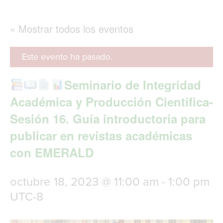
g
l
e
« Mostrar todos los eventos
n
a
v
Este evento ha pasado.
i
g
Seminario de Integridad
a
t
Académica y Producción Científica-
i
Sesión 16. Guía introductoria para
o
n
publicar en revistas académicas
con EMERALD
octubre 18, 2023 @ 11:00 am
-
1:00 pm
UTC-8