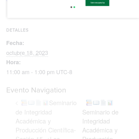
Ver encuesta
DETALLES
Fecha:
octubre 18, 2023
Hora:
11:00 am - 1:00 pm
UTC-8
Evento Navigation
Seminario
de Integridad
Seminario de
Académica y
Integridad
Producción Científica-
Académica y
Sesión 15. ¿Los
Producción