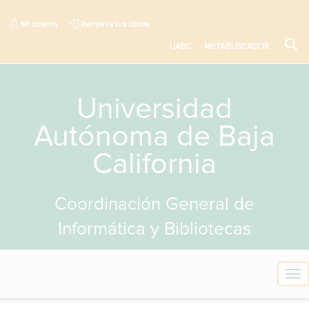
Mi cuenta
Renueva tus libros
UABC
METABUSCADOR
Universidad
Autónoma de Baja
California
Coordinación General de
Informática y Bibliotecas
T
o
g