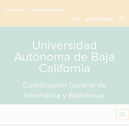
Mi cuenta
Renueva tus libros
UABC
METABUSCADOR
Universidad
Autónoma de Baja
California
Coordinación General de
Informática y Bibliotecas
T
o
g