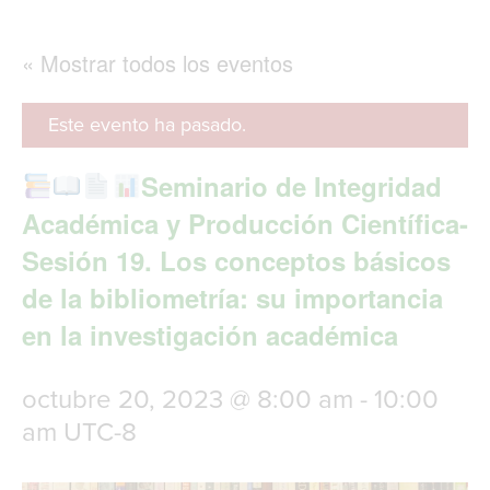
g
l
e
« Mostrar todos los eventos
n
a
v
Este evento ha pasado.
i
g
Seminario de Integridad
a
t
Académica y Producción Científica-
i
Sesión 19. Los conceptos básicos
o
n
de la bibliometría: su importancia
en la investigación académica
octubre 20, 2023 @ 8:00 am
-
10:00
am
UTC-8