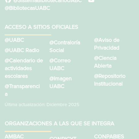
@SistemaBibliotecarioUABC
@BibliotecasUABC
ACCESO A SITIOS OFICIALES
@UABC
@Aviso de
@Contraloría
Privacidad
@UABC Radio
Social
@Ciencia
@Calendario de
@Correo
Abierta
actividades
UABC
escolares
@Repositorio
@Imagen
Institucional
@Transparenci
UABC
a
Última actualización: Diciembre 2025
ORGANIZACIONES A LAS QUE SE INTEGRA
AMBAC
CONPABIES
CONRICYT