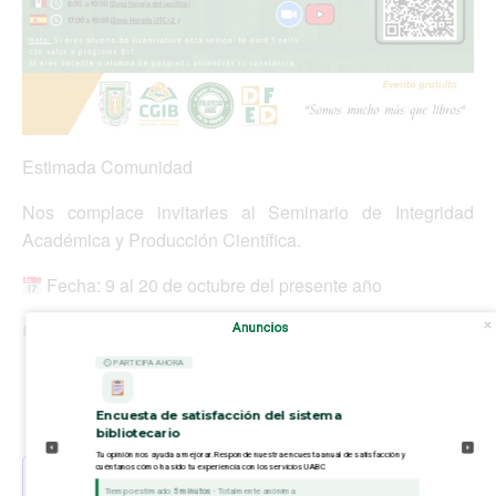
Estimada Comunidad
Nos complace invitarles al Seminario de Integridad
Académica y Producción Científica.
Fecha: 9 al 20 de octubre del presente año
Hora: Distintos horarios (
Consultar Cartelera
)
Anuncios
⏲ PARTICIPA AHORA
Lugar: Plataforma ZOOM y
Canal Youtube Bibliotecas
Encuesta de satisfacción del sistema
bibliotecario
Tu opinión nos ayuda a mejorar. Responde nuestra encuesta anual de satisfacción y
cuéntanos cómo ha sido tu experiencia con los servicios UABC
Añadir al calendario
Tiempo estimado:
5 minutos
- Totalmente anónima