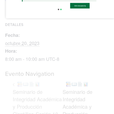
Ver encuesta
DETALLES
Fecha:
octubre 20, 2023
Hora:
8:00 am - 10:00 am
UTC-8
Evento Navigation
Seminario de
Seminario de
Integridad Académica
Integridad
y Producción
Académica y
Científica-Sesión 18.
Producción