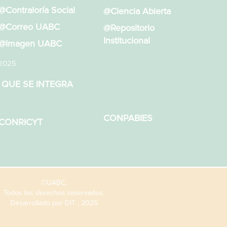
@Contraloría Social
@Ciencia Abierta
@Correo UABC
@Repositorio
Institucional
@Imagen UABC
 2025
 QUE SE INTEGRA
CONPABIES
CONRICYT
©UABC.
Todos los derechos reservados.
Desarrollado por
DIT
, 2025