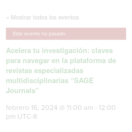
g
l
e
« Mostrar todos los eventos
n
a
v
Este evento ha pasado.
i
g
Acelera tu investigación: claves
a
t
para navegar en la plataforma de
i
revistas especializadas
o
n
multidisciplinarias “SAGE
Journals”
febrero 16, 2024 @ 11:00 am
-
12:00
pm
UTC-8