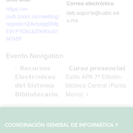
Correo electrónico
https://vc-
dsb.soporte@uabc.ed
cudi.zoom.us/meeting/
u.mx
register/tZAvfuiqqDMp
E91FYOsLbZIKiKtuS1
M1kttF
Evento Navigation
𝗥𝗲𝗰𝘂𝗿𝘀𝗼𝘀
𝘾𝙪𝙧𝙨𝙤 𝙥𝙧𝙚𝙨𝙚𝙣𝙘𝙞𝙖𝙡:
𝗘𝗹𝗲𝗰𝘁𝗿ó𝗻𝗶𝗰𝗼𝘀
Estilo APA 7ª Edición-
𝗱𝗲𝗹 𝗦𝗶𝘀𝘁𝗲𝗺𝗮
blioteca Central (Punta
𝗕𝗶𝗯𝗹𝗶𝗼𝘁𝗲𝗰𝗮𝗿𝗶𝗼.
Morro)
COORDINACIÓN GENERAL DE INFORMÁTICA Y