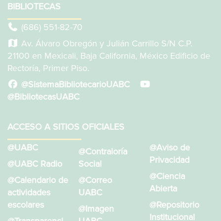
BIBLIOTECAS
(686) 551-82-70
Av. Álvaro Obregón y Julián Carrillo S/N C.P.
21100 en Mexicali, Baja California, México Edificio de
Rectoría, Primer Piso.
@SistemaBibliotecarioUABC
@BibliotecasUABC
ACCESO A SITIOS OFICIALES
@UABC
@Aviso de
@Contraloría
Privacidad
@UABC Radio
Social
@Ciencia
@Calendario de
@Correo
Abierta
actividades
UABC
escolares
@Repositorio
@Imagen
Institucional
@Transparenci
UABC