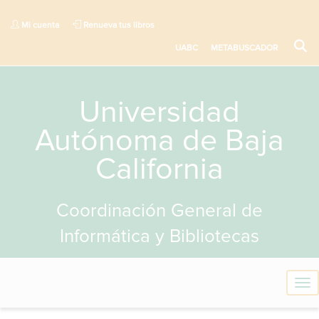
Mi cuenta
Renueva tus libros
UABC
METABUSCADOR
Universidad
Autónoma de Baja
California
Coordinación General de
Informática y Bibliotecas
T
o
g