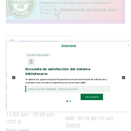
Añadir al calendario
Anuncios
⏲ PARTICIPA AHORA
Encuesta de satisfacción del sistema
bibliotecario
DETALLES
ORGANIZADOR
Tu opinión nos ayuda a mejorar. Responde nuestra encuesta anual de satisfacción y
cuéntanos cómo ha sido tu experiencia con los servicios UABC
Coordinación General
Fecha:
Tiempo estimado:
5 minutos
- Totalmente anónima
de Informática y
febrero 16, 2024
Ver encuesta
Bibliotecas
Hora:
Teléfono
11:00 am - 12:00 pm
686- 5518-82-70 ext.
UTC-8
33652
Sitio web: