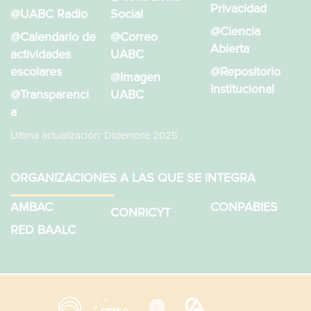
Privacidad
@UABC Radio
Social
@Ciencia
@Calendario de
@Correo
Abierta
actividades
UABC
escolares
@Repositorio
@Imagen
Institucional
@Transparenci
UABC
a
Última actualización: Diciembre 2025
ORGANIZACIONES A LAS QUE SE INTEGRA
AMBAC
CONPABIES
CONRICYT
RED BAALC