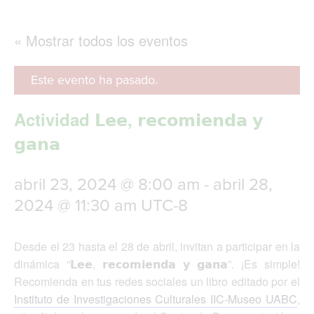
g
l
e
« Mostrar todos los eventos
n
a
v
Este evento ha pasado.
i
g
Actividad 𝗟𝗲𝗲, 𝗿𝗲𝗰𝗼𝗺𝗶𝗲𝗻𝗱𝗮 𝘆
a
t
𝗴𝗮𝗻𝗮
i
o
n
abril 23, 2024 @ 8:00 am
-
abril 28,
2024 @ 11:30 am
UTC-8
Desde el 23 hasta el 28 de abril, invitan a participar en la
dinámica “𝗟𝗲𝗲, 𝗿𝗲𝗰𝗼𝗺𝗶𝗲𝗻𝗱𝗮 𝘆 𝗴𝗮𝗻𝗮”. ¡Es simple!
Recomienda en tus redes sociales un libro editado por el
Instituto de Investigaciones Culturales IIC-Museo UABC
,