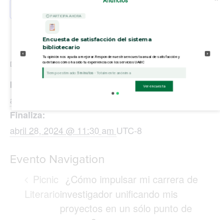
Anuncios
Añadir al calendario
⏲ PARTICIPA AHORA
Encuesta de satisfacción del sistema
bibliotecario
Tu opinión nos ayuda a mejorar. Responde nuestra encuesta anual de satisfacción y
cuéntanos cómo ha sido tu experiencia con los servicios UABC
DETALLES
Tiempo estimado:
5 minutos
- Totalmente anónima
Inicio:
Ver encuesta
abril 23, 2024 @ 8:00 am
UTC-8
Finaliza:
abril 28, 2024 @ 11:30 am
UTC-8
Evento Navigation
Picnic
¿Cómo impulsar mi carrera de
Literario
investigador unificando mis
proyectos en un sólo punto de