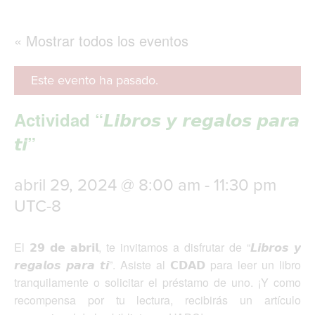
g
l
e
« Mostrar todos los eventos
n
a
v
Este evento ha pasado.
i
g
Actividad “𝙇𝙞𝙗𝙧𝙤𝙨 𝙮 𝙧𝙚𝙜𝙖𝙡𝙤𝙨 𝙥𝙖𝙧𝙖
a
t
𝙩𝙞”
i
o
n
abril 29, 2024 @ 8:00 am
-
11:30 pm
UTC-8
El 𝟮𝟵 𝗱𝗲 𝗮𝗯𝗿𝗶𝗹, te invitamos a disfrutar de “𝙇𝙞𝙗𝙧𝙤𝙨 𝙮
𝙧𝙚𝙜𝙖𝙡𝙤𝙨 𝙥𝙖𝙧𝙖 𝙩𝙞”. Asiste al 𝗖𝗗𝗔𝗗 para leer un libro
tranquilamente o solicitar el préstamo de uno. ¡Y como
recompensa por tu lectura, recibirás un artículo