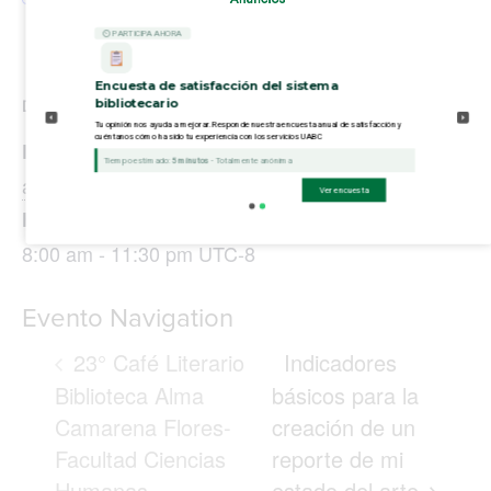
⏲ PARTICIPA AHORA
Encuesta de satisfacción del sistema
bibliotecario
DETALLES
Tu opinión nos ayuda a mejorar. Responde nuestra encuesta anual de satisfacción y
cuéntanos cómo ha sido tu experiencia con los servicios UABC
Fecha:
Tiempo estimado:
5 minutos
- Totalmente anónima
abril 29, 2024
Ver encuesta
Hora:
8:00 am - 11:30 pm
UTC-8
Evento Navigation
23° Café Literario
Indicadores
Biblioteca Alma
básicos para la
Camarena Flores-
creación de un
Facultad Ciencias
reporte de mi
Humanas
estado del arte