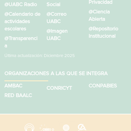
Privacidad
@UABC Radio
Social
@Ciencia
@Calendario de
@Correo
Abierta
actividades
UABC
escolares
@Repositorio
@Imagen
Institucional
@Transparenci
UABC
a
Última actualización: Diciembre 2025
ORGANIZACIONES A LAS QUE SE INTEGRA
AMBAC
CONPABIES
CONRICYT
RED BAALC