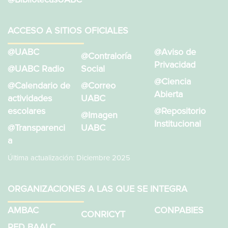
ACCESO A SITIOS OFICIALES
@UABC
@Aviso de
@Contraloría
Privacidad
@UABC Radio
Social
@Ciencia
@Calendario de
@Correo
Abierta
actividades
UABC
escolares
@Repositorio
@Imagen
Institucional
@Transparenci
UABC
a
Última actualización: Diciembre 2025
ORGANIZACIONES A LAS QUE SE INTEGRA
AMBAC
CONPABIES
CONRICYT
RED BAALC