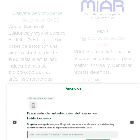
Clarivate Web of Science
Suscripción UABC
Web of Science (3
MIAR
Ediciones) y Web of Science
Recurso de acceso
Backfiles (3 Ediciones) son
abierto
bases de datos con una
MIAR es una plataforma que
amplia cobertura desde
recopila información para
1980 hasta la actualidad,
realizar análisis y identificar
incluyendo más de
revistas científicas.
120,000,000 citas de
artículos y referencias
... [leer más]
bibliográficas, y más de
Anuncios
12,700 revistas de alto
impacto.
⏲ PARTICIPA AHORA
Encuesta de satisfacción del sistema
bibliotecario
Tu opinión nos ayuda a mejorar. Responde nuestra encuesta anual de satisfacción y
cuéntanos cómo ha sido tu experiencia con los servicios UABC
Tiempo estimado:
5 minutos
- Totalmente anónima