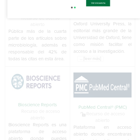
Oxford University Press
Ver encuesta
American Society for
Recurso de acceso
Microbiology
abierto
Recurso de acceso
Oxford University Press, la
abierto
editorial más grande de la
Pública más de la cuarta
Universidad de Oxford, tiene
parte de los artículos sobre
como misión facilitar el
microbiología, además es
acceso a la investigación.
responsable del 42% de
todas las citas en esta área.
... [leer más]
Bioscience Reports
PubMed Central® (PMC)
Recurso de acceso
Recurso de acceso
abierto
abierto
Bioscience Reports es una
Plataforma en acceso
plataforma de acceso
abierto donde encontraras
abierto donde puedes