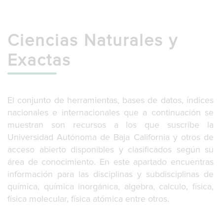
g
l
e
n
Ciencias Naturales y
a
v
Exactas
i
g
a
t
El conjunto de herramientas, bases de datos, índices
i
nacionales e internacionales que a continuación se
o
n
muestran son recursos a los que suscribe la
Universidad Autónoma de Baja California y otros de
acceso abierto disponibles y clasificados según su
área de conocimiento. En este apartado encuentras
información para las disciplinas y subdisciplinas de
química, química inorgánica, algebra, calculo, física,
física molecular, física atómica entre otros.