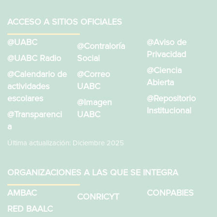
ACCESO A SITIOS OFICIALES
@UABC
@Aviso de
@Contraloría
Privacidad
@UABC Radio
Social
@Ciencia
@Calendario de
@Correo
Abierta
actividades
UABC
escolares
@Repositorio
@Imagen
Institucional
@Transparenci
UABC
a
Última actualización: Diciembre 2025
ORGANIZACIONES A LAS QUE SE INTEGRA
AMBAC
CONPABIES
CONRICYT
RED BAALC