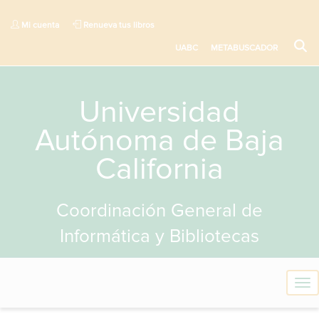
Mi cuenta
Renueva tus libros
UABC
METABUSCADOR
Universidad
Autónoma de Baja
California
Coordinación General de
Informática y Bibliotecas
T
o
g