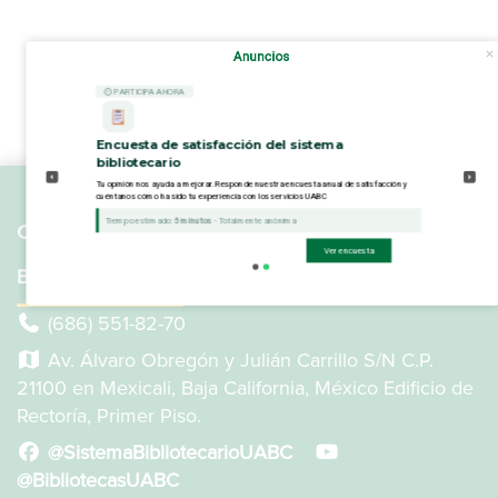
Anuncios
⏲ PARTICIPA AHORA
Encuesta de satisfacción del sistema
bibliotecario
Tu opinión nos ayuda a mejorar. Responde nuestra encuesta anual de satisfacción y
cuéntanos cómo ha sido tu experiencia con los servicios UABC
Tiempo estimado:
5 minutos
- Totalmente anónima
COORDINACIÓN GENERAL DE INFORMÁTICA Y
Ver encuesta
BIBLIOTECAS
(686) 551-82-70
Av. Álvaro Obregón y Julián Carrillo S/N C.P.
21100 en Mexicali, Baja California, México Edificio de
Rectoría, Primer Piso.
@SistemaBibliotecarioUABC
@BibliotecasUABC