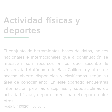
g
l
e
n
Actividad físicas y
a
v
deportes
i
g
a
t
El conjunto de herramientas, bases de datos, índices
i
nacionales e internacionales que a continuación se
o
n
muestran son recursos a los que suscribe la
Universidad Autónoma de Baja California y otros de
acceso abierto disponibles y clasificados según su
área de conocimiento. En este apartado encuentras
información para las disciplinas y subdisciplinas de
actividad física y deporte, medicina del deporte entre
otros.
[wptb id="10920" not found ]