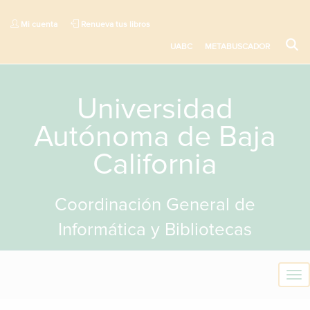
Mi cuenta
Renueva tus libros
UABC
METABUSCADOR
Universidad
Autónoma de Baja
California
Coordinación General de
Informática y Bibliotecas
T
o
g