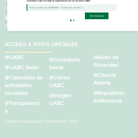
21100 en Mexicali, Baja California, México Edificio de
cuéntanos cómo ha sido tu experiencia con los servicios UABC
Rectoría, Primer Piso.
Tiempo estimado:
5 minutos
- Totalmente anónima
Ver encuesta
@SistemaBibliotecarioUABC
@BibliotecasUABC
ACCESO A SITIOS OFICIALES
@UABC
@Aviso de
@Contraloría
Privacidad
@UABC Radio
Social
@Ciencia
@Calendario de
@Correo
Abierta
actividades
UABC
escolares
@Repositorio
@Imagen
Institucional
@Transparenci
UABC
a
Última actualización: Diciembre 2025