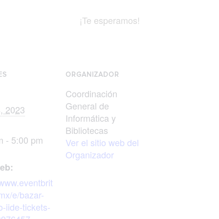
¡Te esperamos!
ES
ORGANIZADOR
Coordinación
General de
4, 2023
Informática y
Bibliotecas
m - 5:00 pm
Ver el sitio web del
Organizador
web:
/www.eventbrit
mx/e/bazar-
o-iide-tickets-