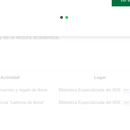
Ver 
 y de la lectura académica.
Actividad
Lugar
rcambio y regalo de libros
Biblioteca Especializada del IIDE,
Ver
ícula “Ladrona de libros”
Biblioteca Especializada del IIDE,
Ver