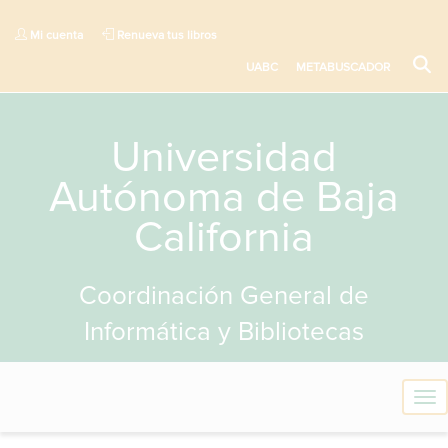
Mi cuenta
Renueva tus libros
UABC
METABUSCADOR
Universidad
Autónoma de Baja
California
Coordinación General de
Informática y Bibliotecas
T
o
g