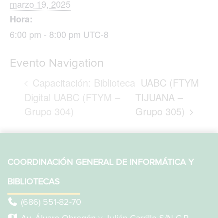
marzo 19, 2025
Hora:
6:00 pm - 8:00 pm
UTC-8
Evento Navigation
Capacitación: Biblioteca
UABC (FTYM
Digital UABC (FTYM –
TIJUANA –
Grupo 304)
Grupo 305)
COORDINACIÓN GENERAL DE INFORMÁTICA Y
BIBLIOTECAS
(686) 551-82-70
Av. Álvaro Obregón y Julián Carrillo S/N C.P.