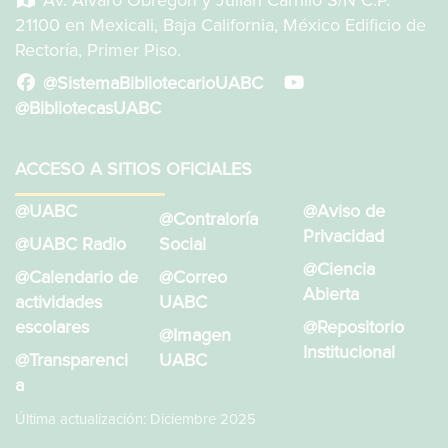
21100 en Mexicali, Baja California, México Edificio de
Rectoría, Primer Piso.
@SistemaBibliotecarioUABC
@BibliotecasUABC
ACCESO A SITIOS OFICIALES
@UABC
@Aviso de
@Contraloría
Privacidad
@UABC Radio
Social
@Ciencia
@Calendario de
@Correo
Abierta
actividades
UABC
escolares
@Repositorio
@Imagen
Institucional
@Transparenci
UABC
a
Última actualización: Diciembre 2025