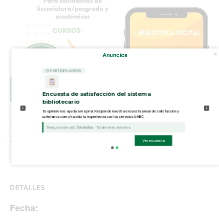
Anuncios
⏲ PARTICIPA AHORA
Encuesta de satisfacción del sistema
bibliotecario
Tu opinión nos ayuda a mejorar. Responde nuestra encuesta anual de satisfacción y
cuéntanos cómo ha sido tu experiencia con los servicios UABC
Tiempo estimado:
5 minutos
- Totalmente anónima
Añadir al calendario
Ver encuesta
DETALLES
Fecha: