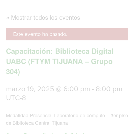
g
l
e
« Mostrar todos los eventos
n
a
v
Este evento ha pasado.
i
g
Capacitación: Biblioteca Digital
a
t
UABC (FTYM TIJUANA – Grupo
i
304)
o
n
marzo 19, 2025 @ 6:00 pm
-
8:00 pm
UTC-8
Modalidad Presencial-Laboratorio de cómputo – 3er piso
de Biblioteca Central Tijuana