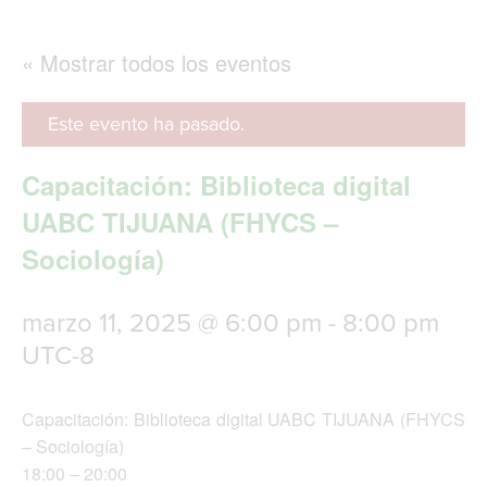
g
l
e
« Mostrar todos los eventos
n
a
v
Este evento ha pasado.
i
g
Capacitación: Biblioteca digital
a
t
UABC TIJUANA (FHYCS –
i
Sociología)
o
n
marzo 11, 2025 @ 6:00 pm
-
8:00 pm
UTC-8
Capacitación: Biblioteca digital UABC TIJUANA (FHYCS
– Sociología)
18:00 – 20:00