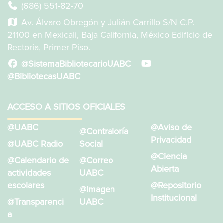
(686) 551-82-70
Av. Álvaro Obregón y Julián Carrillo S/N C.P.
21100 en Mexicali, Baja California, México Edificio de
Rectoría, Primer Piso.
@SistemaBibliotecarioUABC
@BibliotecasUABC
ACCESO A SITIOS OFICIALES
@UABC
@Aviso de
@Contraloría
Privacidad
@UABC Radio
Social
@Ciencia
@Calendario de
@Correo
Abierta
actividades
UABC
escolares
@Repositorio
@Imagen
Institucional
@Transparenci
UABC
a