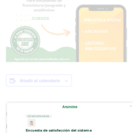
Añadir al calendario
Anuncios
DETALLES
ORGANIZADOR
⏲ PARTICIPA AHORA
Biblioteca Central
Fecha:
Encuesta de satisfacción del sistema