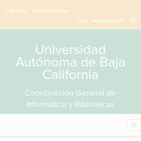
Mi cuenta
Renueva tus libros
UABC
METABUSCADOR
Universidad
Autónoma de Baja
California
Coordinación General de
Informática y Bibliotecas
T
o
g