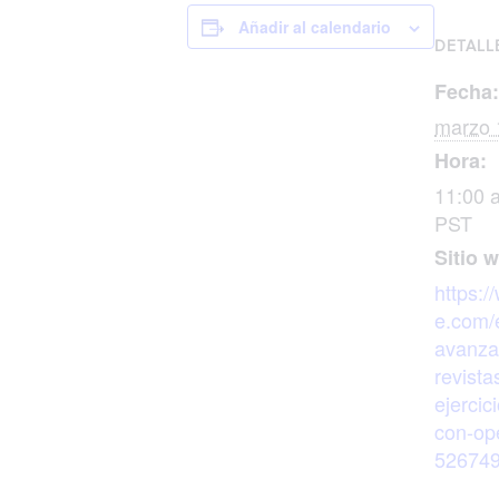
Añadir al calendario
DETALL
Fecha:
marzo 
Hora:
11:00 
PST
Sitio 
https:/
e.com/
avanza
revista
ejercic
con-ope
52674