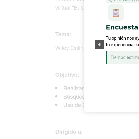
virtual “Búsquedas avanzadas con 
Encuesta 
Tema:
Tu opinión nos a
tu experiencia c
Wiley Online Library
Tiempo estim
Objetivo:
Realizar búsquedas simples y
Búsqueda por área temática, de
Uso de Operadores Booleano
Dirigido a: