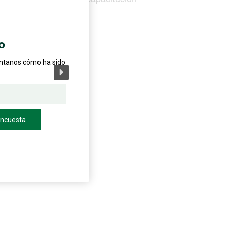
ores booleanos”
o
éntanos cómo ha sido
encuesta