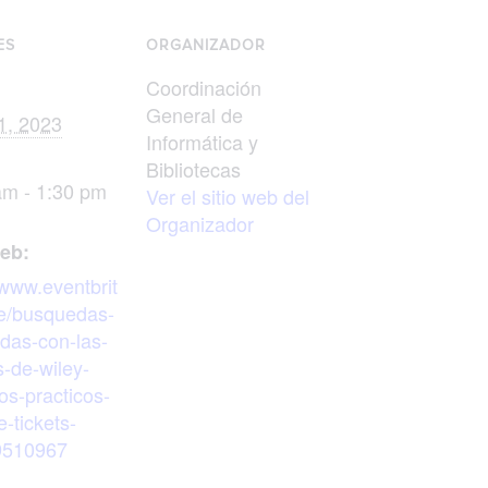
ES
ORGANIZADOR
Coordinación
General de
1, 2023
Informática y
Bibliotecas
am - 1:30 pm
Ver el sitio web del
Organizador
web:
/www.eventbrit
e/busquedas-
das-con-las-
s-de-wiley-
ios-practicos-
-tickets-
9510967