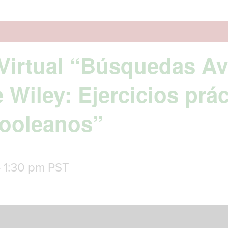
 Virtual “Búsquedas A
e Wiley: Ejercicios prá
ooleanos”
-
1:30 pm
PST