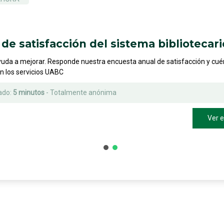
las revistas de Wiley: Ejercicios prácticos con operad
de satisfacción del sistema bibliotecari
yuda a mejorar. Responde nuestra encuesta anual de satisfacción y cu
on los servicios UABC
ado:
5 minutos
- Totalmente anónima
Ver 
 avanzadas
ntro de una revista o afiliación del autor
s