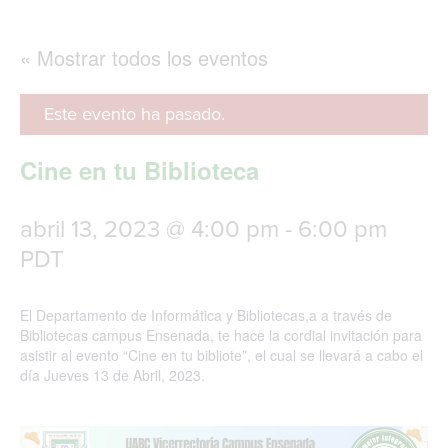
g
l
e
« Mostrar todos los eventos
n
a
v
Este evento ha pasado.
i
g
Cine en tu Biblioteca
a
t
i
abril 13, 2023 @ 4:00 pm
-
6:00 pm
o
n
PDT
El Departamento de Informática y Bibliotecas,a a través de
Bibliotecas campus Ensenada, te hace la cordial invitación para
asistir al evento “Cine en tu bibliote”, el cual se llevará a cabo el
día Jueves 13 de Abril, 2023.