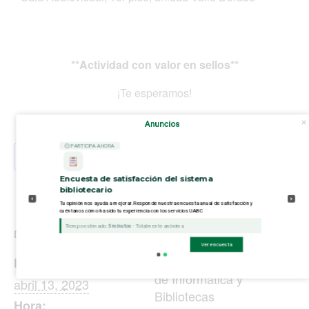
**Actividad con valor en sellos**
¡Te esperamos!
Anuncios
⏲ PARTICIPA AHORA
Añadir al calendario
Encuesta de satisfacción del sistema
bibliotecario
Tu opinión nos ayuda a mejorar. Responde nuestra encuesta anual de satisfacción y
cuéntanos cómo ha sido tu experiencia con los servicios UABC
Tiempo estimado:
5 minutos
- Totalmente anónima
DETALLES
ORGANIZADOR
Ver encuesta
Coordinación General
Fecha:
de Informática y
abril 13, 2023
Bibliotecas
Hora: