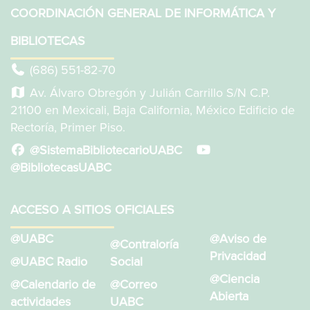
COORDINACIÓN GENERAL DE INFORMÁTICA Y
BIBLIOTECAS
(686) 551-82-70
Av. Álvaro Obregón y Julián Carrillo S/N C.P.
21100 en Mexicali, Baja California, México Edificio de
Rectoría, Primer Piso.
@SistemaBibliotecarioUABC
@BibliotecasUABC
ACCESO A SITIOS OFICIALES
@UABC
@Aviso de
@Contraloría
Privacidad
@UABC Radio
Social
@Ciencia
@Calendario de
@Correo
Abierta
actividades
UABC