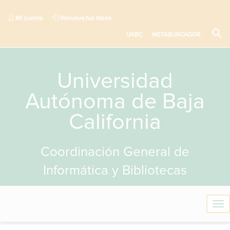
Mi cuenta
Renueva tus libros
UABC
METABUSCADOR
Universidad
Autónoma de Baja
California
Coordinación General de
Informática y Bibliotecas
T
o
g