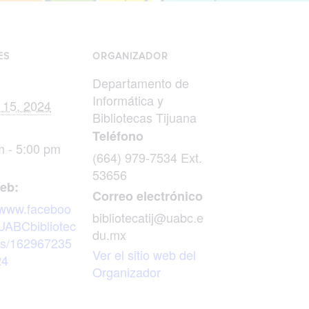
ES
ORGANIZADOR
Departamento de
Informática y
 15, 2024
Bibliotecas Tijuana
Teléfono
m - 5:00 pm
(664) 979-7534 Ext.
53656
web:
Correo electrónico
//www.faceboo
bibliotecatij@uabc.e
UABCbibliotec
du.mx
os/162967235
Ver el sitio web del
24
Organizador