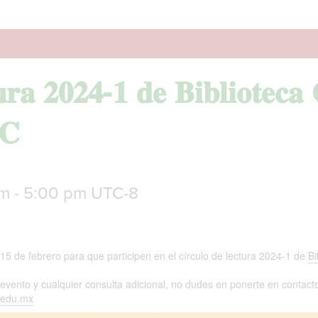
𝐮𝐫𝐚 𝟐𝟎𝟐𝟒-𝟏 𝐝𝐞 𝐁𝐢𝐛𝐥𝐢𝐨𝐭𝐞𝐜𝐚 
𝐂
am
-
5:00 pm
UTC-8
 15 de febrero para que participen en el círculo de lectura 2024-1 de
Bi
evento y cualquier consulta adicional, no dudes en ponerte en contact
c.edu.mx