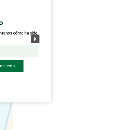
o
éntanos cómo ha sido
encuesta