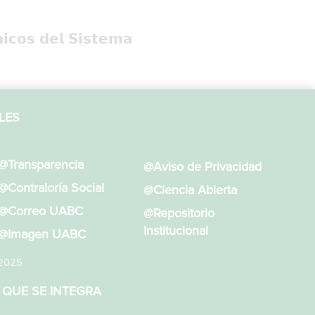
𝗶𝗰𝗼𝘀 𝗱𝗲𝗹 𝗦𝗶𝘀𝘁𝗲𝗺𝗮
LES
@Transparencia
@Aviso de Privacidad
@Contraloría Social
@Ciencia Abierta
@Correo UABC
@Repositorio
Institucional
@Imagen UABC
 2025
 QUE SE INTEGRA