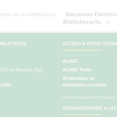
entar en la enseñanza y
𝗥𝗲𝗰𝘂𝗿𝘀𝗼𝘀 𝗘𝗹𝗲𝗰𝘁𝗿ó
𝗕𝗶𝗯𝗹𝗶𝗼𝘁𝗲𝗰𝗮𝗿𝗶𝗼.
IBLIOTECAS
ACCESO A SITIOS OFICIA
@UABC
1100 en Mexicali, Baja
@UABC Radio
@Calendario de
sUABC
actividades escolares
Última actualización: Diciembre
ORGANIZACIONES A LAS