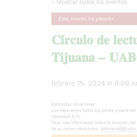
« Mostrar todos los eventos
Este evento ha pasado.
𝐂𝐢́𝐫𝐜𝐮𝐥𝐨 𝐝𝐞 𝐥𝐞𝐜
𝐓𝐢𝐣𝐮𝐚𝐧𝐚 – 𝐔𝐀
febrero 15, 2024 @ 8:00 
Estimados cimarrones:
Los esperamos todos los jueves a partir del
(Actividad 8=1)
Para más información sobre la duración del 
de su correo electrónico:
bibliotecatij@uab