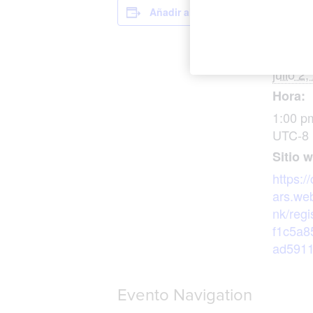
Añadir al calendario
DETALL
Fecha:
julio 2
Hora:
1:00 p
UTC-8
Sitio 
https:/
ars.we
nk/regi
f1c5a8
ad591
Evento Navigation