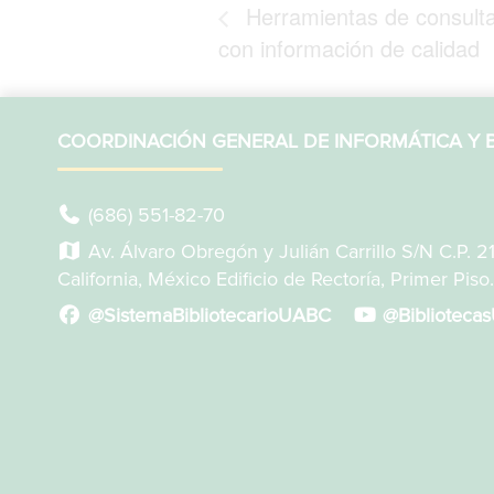
Herramientas de consulta 
con información de calidad
COORDINACIÓN GENERAL DE INFORMÁTICA Y B
(686) 551-82-70
Av. Álvaro Obregón y Julián Carrillo S/N C.P. 2
California, México Edificio de Rectoría, Primer Piso.
@SistemaBibliotecarioUABC
@Biblioteca