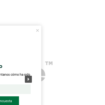
o
éntanos cómo ha sido
encuesta