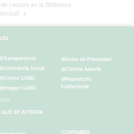
 de Lectura en la Biblioteca
Mexicali
LES
@Transparencia
@Aviso de Privacidad
@Contraloría Social
@Ciencia Abierta
@Correo UABC
@Repositorio
Institucional
@Imagen UABC
 2025
 QUE SE INTEGRA
CONPABIES