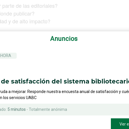
 parte de las editoriales?
donde publicar?
idad y de alto impacto?
Anuncios
AHORA
de satisfacción del sistema bibliotecari
yuda a mejorar. Responde nuestra encuesta anual de satisfacción y cu
on los servicios UABC
ado:
5 minutos
- Totalmente anónima
Ver 