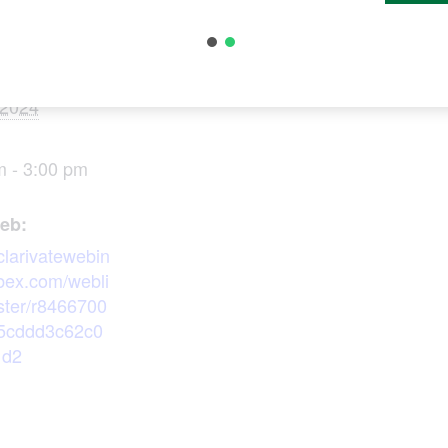
ES
ORGANIZADOR
Web of Science
, 2024
m - 3:00 pm
web:
/clarivatewebin
bex.com/webli
ster/r8466700
5cddd3c62c0
1d2