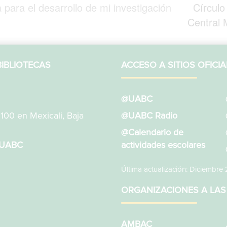
para el desarrollo de mi investigación
Círculo
Central 
IBLIOTECAS
ACCESO A SITIOS OFICIA
@UABC
1100 en Mexicali, Baja
@UABC Radio
@Calendario de
sUABC
actividades escolares
Última actualización: Diciembre
ORGANIZACIONES A LAS
AMBAC