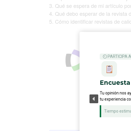
3. Qué se espera de mi artículo por
4. Qué debo esperar de la revista 
5. Cómo identificar revistas de cal
⏲ PARTICIPA 
Encuesta 
Tu opinión nos a
tu experiencia c
Tiempo estim