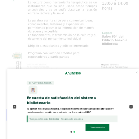
Anuncios
⏲ PARTICIPA AHORA
Encuesta de satisfacción del sistema
bibliotecario
Tu opinión nos ayuda a mejorar. Responde nuestra encuesta anual de satisfacción y
cuéntanos cómo ha sido tu experiencia con los servicios UABC
Añadir al calendario
Tiempo estimado:
5 minutos
- Totalmente anónima
Ver encuesta