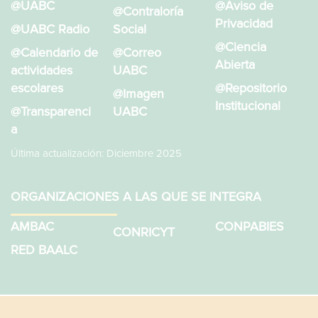
@UABC
@Aviso de
@Contraloría
Privacidad
@UABC Radio
Social
@Ciencia
@Calendario de
@Correo
Abierta
actividades
UABC
escolares
@Repositorio
@Imagen
Institucional
@Transparenci
UABC
a
Última actualización: Diciembre 2025
ORGANIZACIONES A LAS QUE SE INTEGRA
AMBAC
CONPABIES
CONRICYT
RED BAALC