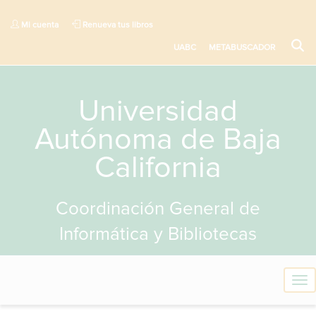
Mi cuenta
Renueva tus libros
UABC
METABUSCADOR
Universidad
Autónoma de Baja
California
Coordinación General de
Informática y Bibliotecas
T
o
g