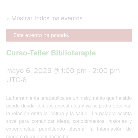
g
l
e
« Mostrar todos los eventos
n
a
v
Este evento ha pasado.
i
g
Curso-Taller Biblioterapia
a
t
i
mayo 6, 2025 @ 1:00 pm
-
2:00 pm
o
n
UTC-8
La herramienta terapéutica es un instrumento que ha sido
usado desde tiempos ancestrales y ya se podía observar
la relación entre la lectura y la salud. La palabra escrita
sirve para comunicar ideas, conocimientos, historias y
experiencias, permitiendo plasmar la información de
manera duradera y accesible.