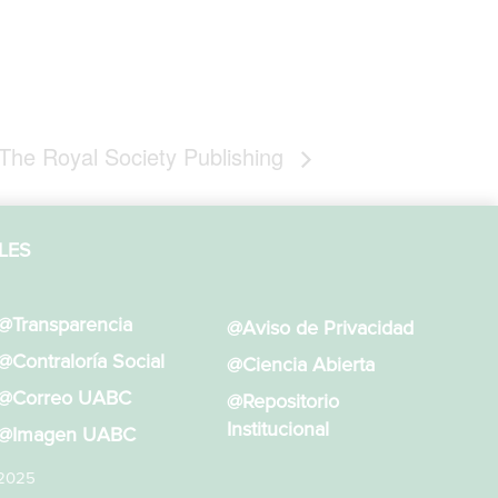
 The Royal Society Publishing
LES
@Transparencia
@Aviso de Privacidad
@Contraloría Social
@Ciencia Abierta
@Correo UABC
@Repositorio
Institucional
@Imagen UABC
 2025