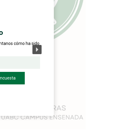
o
éntanos cómo ha sido
encuesta