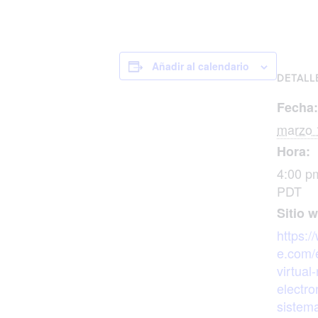
Añadir al calendario
DETALL
Fecha:
marzo 
Hora:
4:00 p
PDT
Sitio 
https:/
e.com/
virtual
electro
sistem