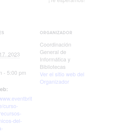
ES
ORGANIZADOR
Coordinación
General de
17, 2023
Informática y
Bibliotecas
m - 5:00 pm
Ver el sitio web del
Organizador
web:
/www.eventbrit
e/curso-
-recursos-
nicos-del-
a-