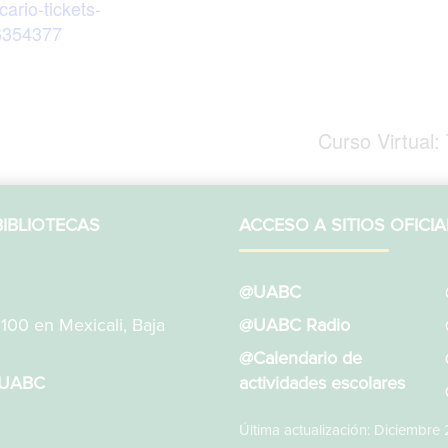
cario-tickets-
6354377
Curso Virtual:
IBLIOTECAS
ACCESO A SITIOS OFICIA
@UABC
1100 en Mexicali, Baja
@UABC Radio
@Calendario de
sUABC
actividades escolares
Última actualización: Diciembre