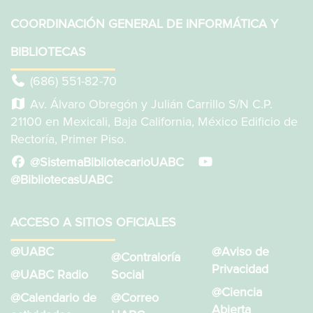
COORDINACIÓN GENERAL DE INFORMÁTICA Y
BIBLIOTECAS
(686) 551-82-70
Av. Álvaro Obregón y Julián Carrillo S/N C.P.
21100 en Mexicali, Baja California, México Edificio de
Rectoría, Primer Piso.
@SistemaBibliotecarioUABC
@BibliotecasUABC
ACCESO A SITIOS OFICIALES
@UABC
@Aviso de
@Contraloría
Privacidad
@UABC Radio
Social
@Ciencia
@Calendario de
@Correo
Abierta