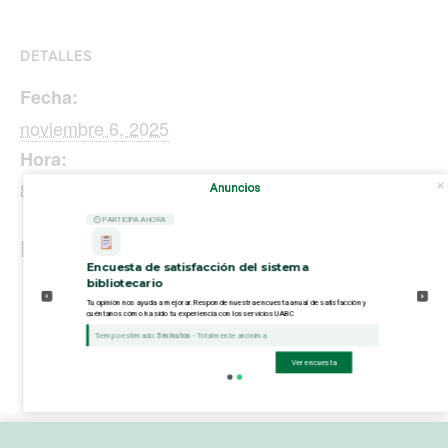
DETALLES
Fecha:
noviembre 6, 2025
Hora:
8:00 am - 5:00 pm
UTC-8
Anuncios
⏲ PARTICIPA AHORA
Evento Navigation
Encuesta de satisfacción del sistema
Taller
Integrando la ética en la era de
bibliotecario
Tu opinión nos ayuda a mejorar. Responde nuestra encuesta anual de satisfacción y
de
la inteligencia artificial generativa:
cuéntanos cómo ha sido tu experiencia con los servicios UABC
Tiempo estimado:
5 minutos
- Totalmente anónima
Origami
Perspectivas y prácticas en la
Ver encuesta
“Crearé
uabc ft