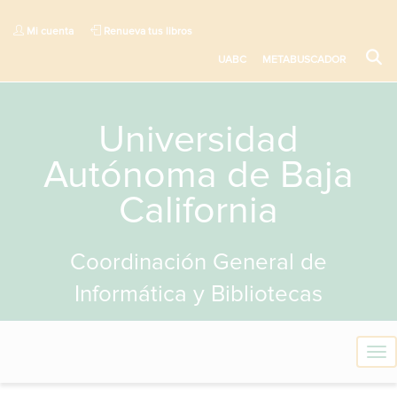
Mi cuenta
Renueva tus libros
UABC
METABUSCADOR
Universidad
Autónoma de Baja
California
Coordinación General de
Informática y Bibliotecas
T
o
g