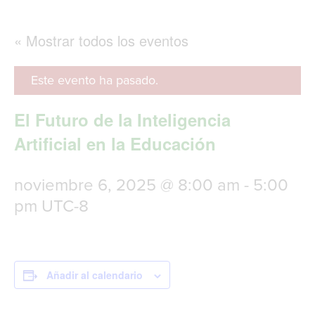
g
l
e
« Mostrar todos los eventos
n
a
v
Este evento ha pasado.
i
g
El Futuro de la Inteligencia
a
t
Artificial en la Educación
i
o
n
noviembre 6, 2025 @ 8:00 am
-
5:00
pm
UTC-8
Añadir al calendario