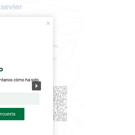
o
éntanos cómo ha sido
encuesta