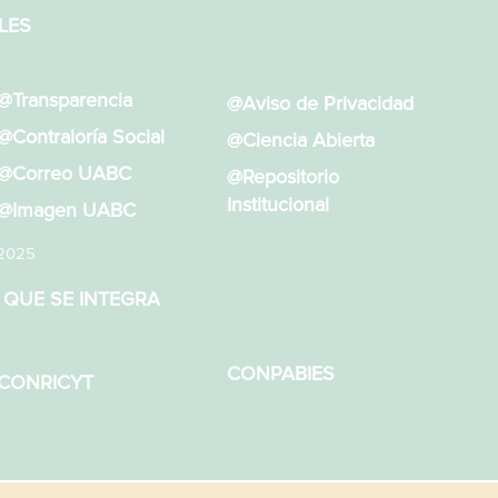
LES
@Transparencia
@Aviso de Privacidad
@Contraloría Social
@Ciencia Abierta
@Correo UABC
@Repositorio
Institucional
@Imagen UABC
 2025
 QUE SE INTEGRA
CONPABIES
CONRICYT