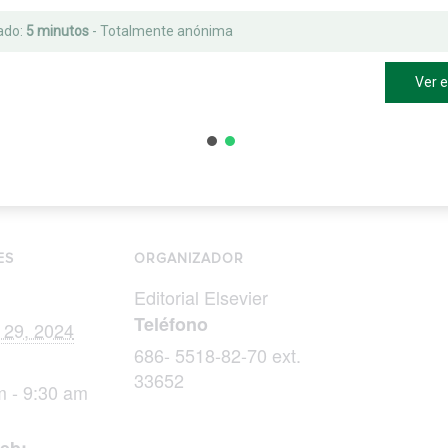
ado:
5 minutos
- Totalmente anónima
Ver 
ES
ORGANIZADOR
Editorial Elsevier
Teléfono
 29, 2024
686- 5518-82-70 ext.
33652
m - 9:30 am
web: