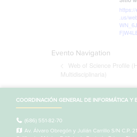
https:/
.us/web
WN_6J
FjW4L
Evento Navigation
Web of Science Profile (
Multidisciplinaria)
COORDINACIÓN GENERAL DE INFORMÁTICA Y B
(686) 551-82-70
Av. Álvaro Obregón y Julián Carrillo S/N C.P. 2