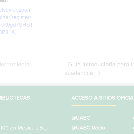
/elsevier.zoom
inar/register/
kR0gd7SHS1
BP81A
Herramienta
Guía introductoria para la
académica
IBLIOTECAS
ACCESO A SITIOS OFICIA
@UABC
1100 en Mexicali, Baja
@UABC Radio