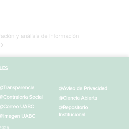
ración y análisis de información
LES
@Transparencia
@Aviso de Privacidad
@Contraloría Social
@Ciencia Abierta
@Correo UABC
@Repositorio
Institucional
@Imagen UABC
 2025