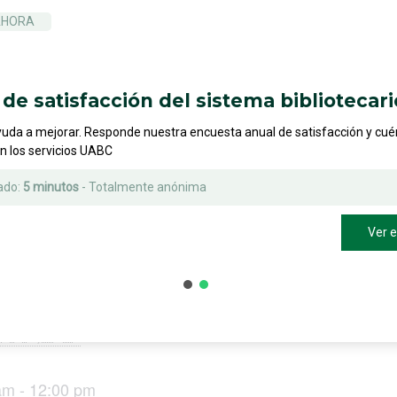
s Recreativas
AHORA
 como fútbol, baloncesto o voleibol, con el objetivo de
de satisfacción del sistema bibliotecari
yuda a mejorar. Responde nuestra encuesta anual de satisfacción y cu
 o teatro organizada por los estudiantes, con una exp
on los servicios UABC
ado:
5 minutos
- Totalmente anónima
Ver 
ES
bre 6, 2025
am - 12:00 pm