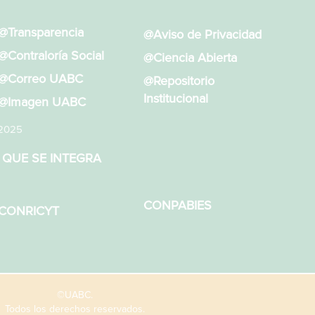
@Transparencia
@Aviso de Privacidad
@Contraloría Social
@Ciencia Abierta
@Correo UABC
@Repositorio
Institucional
@Imagen UABC
 2025
 QUE SE INTEGRA
CONPABIES
CONRICYT
©UABC.
Todos los derechos reservados.