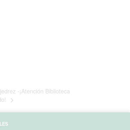
jedrez -¡Atención Biblioteca
do!
LES