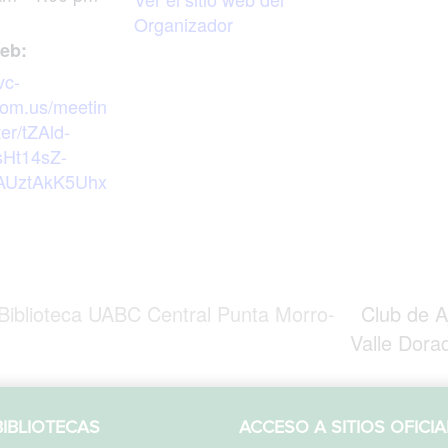
Organizador
web:
vc-
oom.us/meetin
ter/tZAld-
Ht14sZ-
AUztAkK5Uhx
Biblioteca UABC Central Punta Morro-
Club de A
Valle Dora
IBLIOTECAS
ACCESO A SITIOS OFICIA