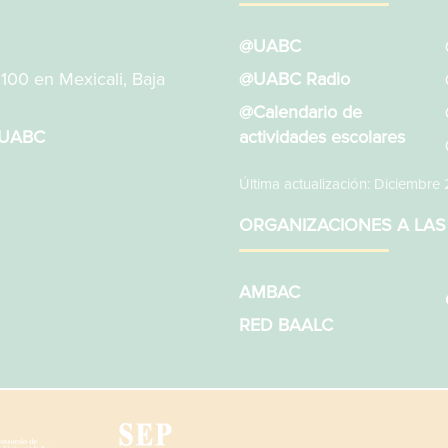
@UABC
1100 en Mexicali, Baja
@UABC Radio
@Calendario de
sUABC
actividades escolares
Última actualización: Diciembre
ORGANIZACIONES A LAS
AMBAC
RED BAALC