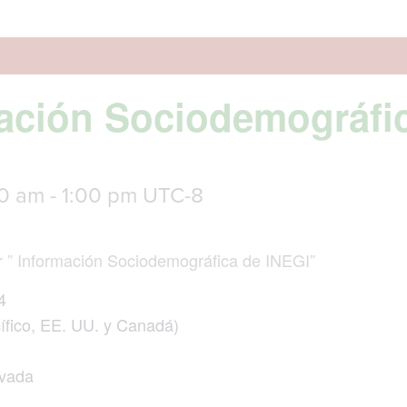
mación Sociodemográfi
00 am
-
1:00 pm
UTC-8
ler ” Información Sociodemográfica de INEGI”
4
cífico, EE. UU. y Canadá)
ivada