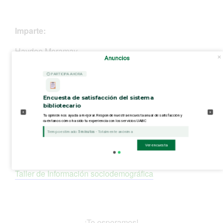
Imparte:
Haydee Moramay
Anuncios
⏲ PARTICIPA AHORA
Plataforma:
Encuesta de satisfacción del sistema
bibliotecario
Zoom

Tu opinión nos ayuda a mejorar. Responde nuestra encuesta anual de satisfacción y
cuéntanos cómo ha sido tu experiencia con los servicios UABC
Tiempo estimado:
5 minutos
- Totalmente anónima
Ver encuesta
Liga de registro:
Taller de Información sociodemográfica
¡Te esperamos!