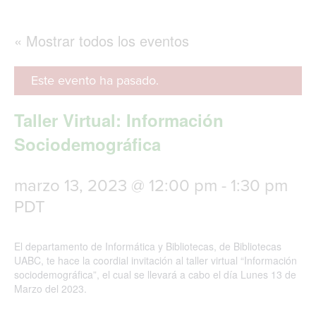
g
l
e
« Mostrar todos los eventos
n
a
v
Este evento ha pasado.
i
g
Taller Virtual: Información
a
t
Sociodemográfica
i
o
n
marzo 13, 2023 @ 12:00 pm
-
1:30 pm
PDT
El departamento de Informática y Bibliotecas, de Bibliotecas
UABC, te hace la coordial invitación al taller virtual “Información
sociodemográfica”, el cual se llevará a cabo el día Lunes 13 de
Marzo del 2023.