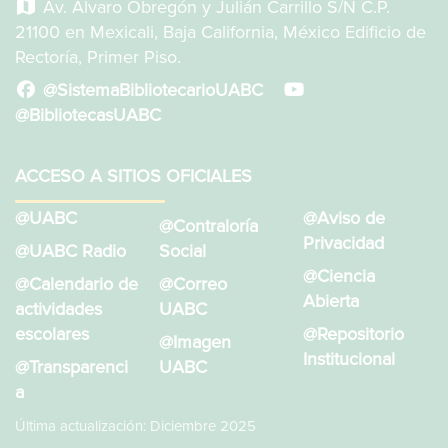
Av. Álvaro Obregón y Julián Carrillo S/N C.P.
21100 en Mexicali, Baja California, México Edificio de
Rectoría, Primer Piso.
@SistemaBibliotecarioUABC
@BibliotecasUABC
ACCESO A SITIOS OFICIALES
@UABC
@Aviso de
@Contraloría
Privacidad
@UABC Radio
Social
@Ciencia
@Calendario de
@Correo
Abierta
actividades
UABC
escolares
@Repositorio
@Imagen
Institucional
@Transparenci
UABC
a
Última actualización: Diciembre 2025