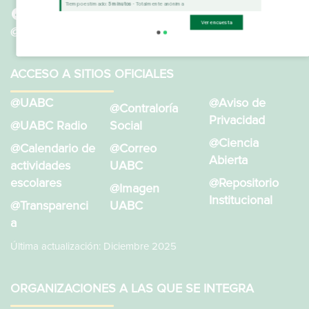
Tiempo estimado:
5 minutos
- Totalmente anónima
@SistemaBibliotecarioUABC
Ver encuesta
@BibliotecasUABC
ACCESO A SITIOS OFICIALES
@UABC
@Aviso de
@Contraloría
Privacidad
@UABC Radio
Social
@Ciencia
@Calendario de
@Correo
Abierta
actividades
UABC
escolares
@Repositorio
@Imagen
Institucional
@Transparenci
UABC
a
Última actualización: Diciembre 2025
ORGANIZACIONES A LAS QUE SE INTEGRA