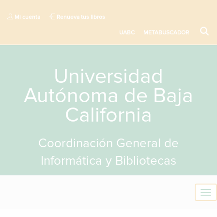
Mi cuenta
Renueva tus libros
UABC
METABUSCADOR
Universidad
Autónoma de Baja
California
Coordinación General de
Informática y Bibliotecas
T
o
g