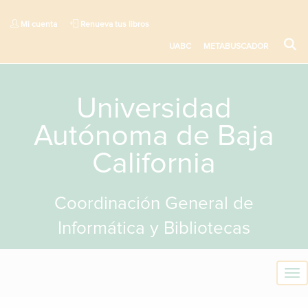
Mi cuenta
Renueva tus libros
UABC
METABUSCADOR
Universidad
Autónoma de Baja
California
Coordinación General de
Informática y Bibliotecas
T
o
g