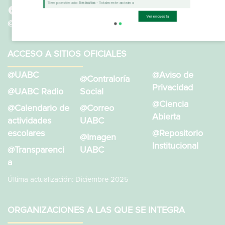
Tiempo estimado:
5 minutos
- Totalmente anónima
@SistemaBibliotecarioUABC
Ver encuesta
@BibliotecasUABC
ACCESO A SITIOS OFICIALES
@UABC
@Aviso de
@Contraloría
Privacidad
@UABC Radio
Social
@Ciencia
@Calendario de
@Correo
Abierta
actividades
UABC
escolares
@Repositorio
@Imagen
Institucional
@Transparenci
UABC
a
Última actualización: Diciembre 2025
ORGANIZACIONES A LAS QUE SE INTEGRA