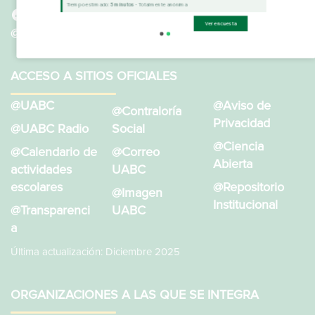
Tiempo estimado:
5 minutos
- Totalmente anónima
@SistemaBibliotecarioUABC
Ver encuesta
@BibliotecasUABC
ACCESO A SITIOS OFICIALES
@UABC
@Aviso de
@Contraloría
Privacidad
@UABC Radio
Social
@Ciencia
@Calendario de
@Correo
Abierta
actividades
UABC
escolares
@Repositorio
@Imagen
Institucional
@Transparenci
UABC
a
Última actualización: Diciembre 2025
ORGANIZACIONES A LAS QUE SE INTEGRA