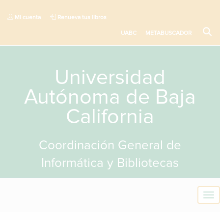
Mi cuenta
Renueva tus libros
UABC
METABUSCADOR
Universidad
Autónoma de Baja
California
Coordinación General de
Informática y Bibliotecas
T
o
g