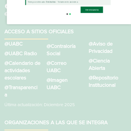
Tiempo estimado:
5 minutos
- Totalmente anónima
@SistemaBibliotecarioUABC
Ver encuesta
@BibliotecasUABC
ACCESO A SITIOS OFICIALES
@UABC
@Aviso de
@Contraloría
Privacidad
@UABC Radio
Social
@Ciencia
@Calendario de
@Correo
Abierta
actividades
UABC
escolares
@Repositorio
@Imagen
Institucional
@Transparenci
UABC
a
Última actualización: Diciembre 2025
ORGANIZACIONES A LAS QUE SE INTEGRA