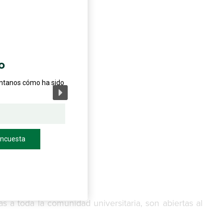
o
éntanos cómo ha sido
encuesta
as a toda la comunidad universitaria, son abiertas al