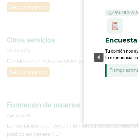
Seguir leyendo
⏲ PARTICIPA 
Otros servicios
Encuesta 
Oct 19, 2015
Tu opinión nos a
tu experiencia c
Contamos con otros servicios para ayudar a la comunid
Tiempo estim
Seguir leyendo
Formación de usuarios
Ago 27, 2015
La formación que oferta la biblioteca se da durante el
público en general […]