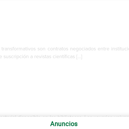
transformativos son contratos negociados entre instituc
suscripción a revistas científicas […]
terial disponible en las bibliotecas. Los usuarios univer
Anuncios