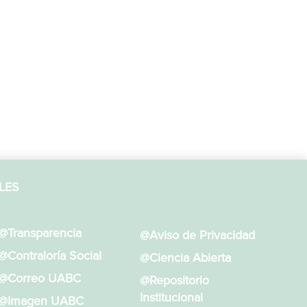
LES
@Transparencia
@Aviso de Privacidad
@Contraloría Social
@Ciencia Abierta
@Correo UABC
@Repositorio
Institucional
@Imagen UABC