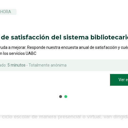
AHORA
de satisfacción del sistema bibliotecari
yuda a mejorar. Responde nuestra encuesta anual de satisfacción y cu
on los servicios UABC
ad estudiantil.
ado:
5 minutos
- Totalmente anónima
Ver 
 ciclo escolar de manera presencial o virtual, van dirigid