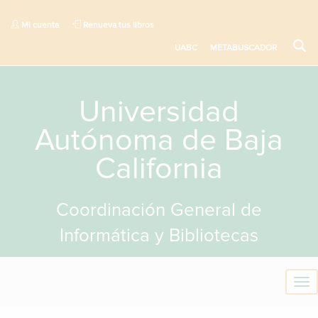
Mi cuenta
Renueva tus libros
UABC
METABUSCADOR
Universidad
Autónoma de Baja
California
Coordinación General de
Informática y Bibliotecas
T
o
g