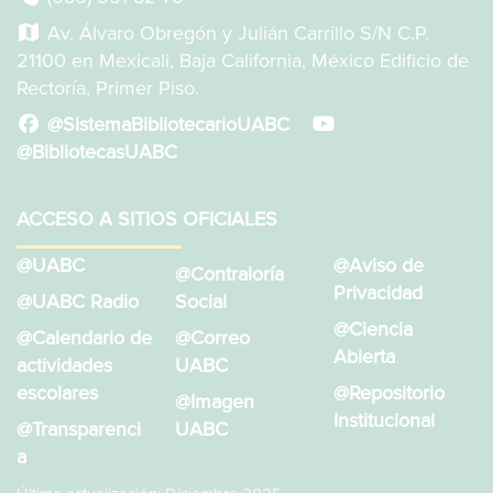
Av. Álvaro Obregón y Julián Carrillo S/N C.P.
21100 en Mexicali, Baja California, México Edificio de
Rectoría, Primer Piso.
@SistemaBibliotecarioUABC
@BibliotecasUABC
ACCESO A SITIOS OFICIALES
@UABC
@Aviso de
@Contraloría
Privacidad
@UABC Radio
Social
@Ciencia
@Calendario de
@Correo
Abierta
actividades
UABC
escolares
@Repositorio
@Imagen
Institucional
@Transparenci
UABC
a