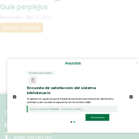
Guía perplejos
Novedades
/
Ago 21, 2023
Seguir leyendo
Anuncios
⏲ PARTICIPA AHORA
Encuesta de satisfacción del sistema
bibliotecario
Tu opinión nos ayuda a mejorar. Responde nuestra encuesta anual de satisfacción y
cuéntanos cómo ha sido tu experiencia con los servicios UABC
Tiempo estimado:
5 minutos
- Totalmente anónima
COORDINACIÓN GENERAL DE INFORMÁTICA Y
Ver encuesta
BIBLIOTECAS
(686) 551-82-70