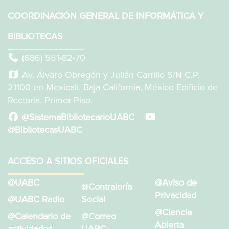
COORDINACIÓN GENERAL DE INFORMÁTICA Y
BIBLIOTECAS
(686) 551-82-70
Av. Álvaro Obregón y Julián Carrillo S/N C.P.
21100 en Mexicali, Baja California, México Edificio de
Rectoría, Primer Piso.
@SistemaBibliotecarioUABC
@BibliotecasUABC
ACCESO A SITIOS OFICIALES
@UABC
@Aviso de
@Contraloría
Privacidad
@UABC Radio
Social
@Ciencia
@Calendario de
@Correo
Abierta
actividades
UABC