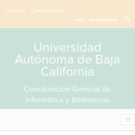
Mi cuenta
Renueva tus libros
UABC
METABUSCADOR
Universidad
Autónoma de Baja
California
Coordinación General de
Informática y Bibliotecas
T
o
g