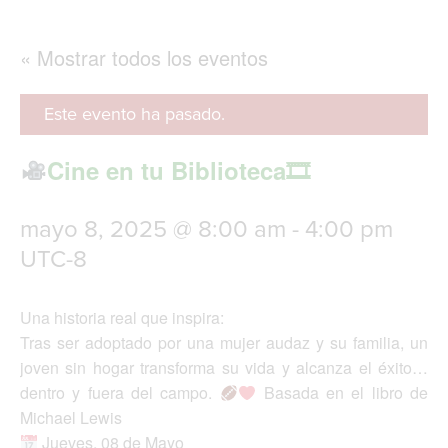
g
l
e
« Mostrar todos los eventos
n
a
v
Este evento ha pasado.
i
g
Cine en tu Biblioteca🎞
a
t
i
mayo 8, 2025 @ 8:00 am
-
4:00 pm
o
n
UTC-8
Una historia real que inspira:
Tras ser adoptado por una mujer audaz y su familia, un
joven sin hogar transforma su vida y alcanza el éxito…
dentro y fuera del campo.
Basada en el libro de
Michael Lewis
Jueves, 08 de Mayo