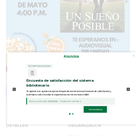
Anuncios
⏲ PARTICIPA AHORA
Encuesta de satisfacción del sistema
bibliotecario
Añadir al calendario
Tu opinión nos ayuda a mejorar. Responde nuestra encuesta anual de satisfacción y
cuéntanos cómo ha sido tu experiencia con los servicios UABC
Tiempo estimado:
5 minutos
- Totalmente anónima
Ver encuesta
DETALLES
ORGANIZADOR