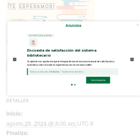
Anuncios
⏲ PARTICIPA AHORA
Encuesta de satisfacción del sistema
bibliotecario
Tu opinión nos ayuda a mejorar. Responde nuestra encuesta anual de satisfacción y
Añadir al calendario
cuéntanos cómo ha sido tu experiencia con los servicios UABC
Tiempo estimado:
5 minutos
- Totalmente anónima
Ver encuesta
DETALLES
Inicio:
agosto 29, 2024 @ 8:00 am
UTC-8
Finaliza: