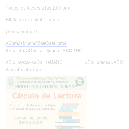
Todos los jueves a las 2:00 pm
Biblioteca Central Tijuana
¡Te esperamos!
#SomosMuchoMasQueLibros
#BibliotecaCentralTijuanaUABC
#BCT
#BibliotecariosOnlineUABC #BibliotecasUABC
#circulodelectura