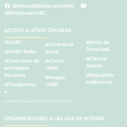
@SistemaBibliotecarioUABC
@BibliotecasUABC
ACCESO A SITIOS OFICIALES
@UABC
@Aviso de
@Contraloría
Privacidad
@UABC Radio
Social
@Ciencia
@Calendario de
@Correo
Abierta
actividades
UABC
escolares
@Repositorio
@Imagen
Institucional
@Transparenci
UABC
a
Última actualización: Diciembre 2025
ORGANIZACIONES A LAS QUE SE INTEGRA