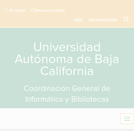
Mi cuenta
Renueva tus libros
UABC
METABUSCADOR
Universidad
Autónoma de Baja
California
Coordinación General de
Informática y Bibliotecas
T
o
g