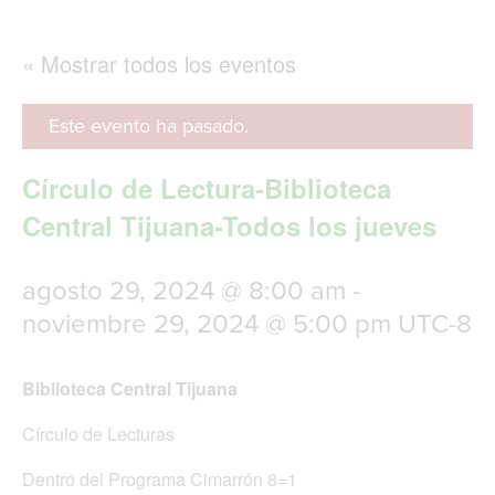
g
l
e
« Mostrar todos los eventos
n
a
v
Este evento ha pasado.
i
g
Círculo de Lectura-Biblioteca
a
t
Central Tijuana-Todos los jueves
i
o
n
agosto 29, 2024 @ 8:00 am
-
noviembre 29, 2024 @ 5:00 pm
UTC-8
Biblioteca Central Tijuana
Círculo de Lecturas
Dentro del Programa Cimarrón 8=1