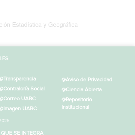
ción Estadística y Geográfica
LES
@Transparencia
@Aviso de Privacidad
@Contraloría Social
@Ciencia Abierta
@Correo UABC
@Repositorio
Institucional
@Imagen UABC
 2025
 QUE SE INTEGRA