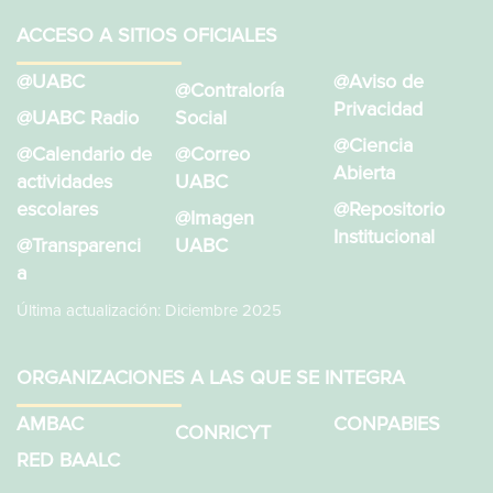
t
y
ACCESO A SITIOS OFICIALES
o
v
@UABC
@Aviso de
@Contraloría
i
Privacidad
@UABC Radio
Social
s
@Ciencia
@Calendario de
@Correo
t
Abierta
actividades
UABC
escolares
@Repositorio
a
@Imagen
Institucional
@Transparenci
UABC
s
a
d
Última actualización: Diciembre 2025
e
E
ORGANIZACIONES A LAS QUE SE INTEGRA
v
AMBAC
CONPABIES
CONRICYT
e
RED BAALC
n