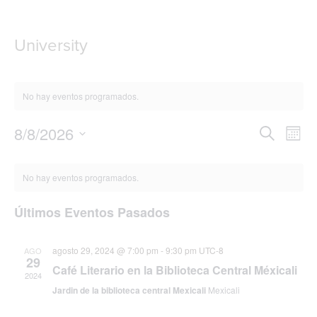
g
l
e
University
n
a
v
i
No hay eventos programados.
g
a
8/8/2026
N
N
B
t
M
u
i
a
S
e
a
s
C
o
e
s
v
c
No hay eventos programados.
n
l
v
a
a
e
e
r
e
c
Últimos Eventos Pasados
g
l
c
g
a
i
e
o
agosto 29, 2024 @ 7:00 pm
-
9:30 pm
UTC-8
AGO
c
a
29
n
n
Café Literario en la Biblioteca Central Méxicali
2024
i
a
c
Jardin de la biblioteca central Mexicali
Mexicali
d
l
ó
a
i