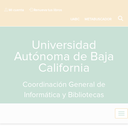
Mi cuenta
Renueva tus libros
UABC
METABUSCADOR
Universidad
Autónoma de Baja
California
Coordinación General de
Informática y Bibliotecas
T
o
g